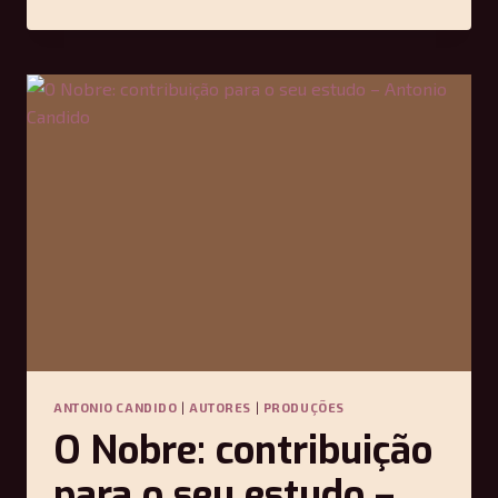
DE
LUZ
E
A
ESPERA
NA
MANSIDÃO
–
LEONARDO
SILVÉRIO
ANTONIO CANDIDO
|
AUTORES
|
PRODUÇÕES
O Nobre: contribuição
para o seu estudo –