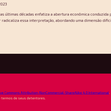
2023
as últimas décadas enfatiza a abertura econômica conduzida 
r radicaliza essa interpretação, abordando uma dimensão dific
ive Commons Attribution-NonCommercial-ShareAlike 4.0 International
.
e termos de seus detentores.