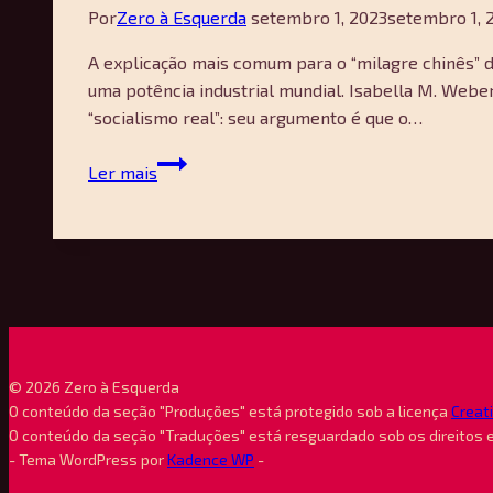
Por
Zero à Esquerda
setembro 1, 2023
setembro 1, 
A explicação mais comum para o “milagre chinês” d
uma potência industrial mundial. Isabella M. Webe
“socialismo real”: seu argumento é que o…
O
Ler mais
socialismo
que
cria
mercado:
sobre
“Como
a
China
© 2026 Zero à Esquerda
escapou
O conteúdo da seção "Produções" está protegido sob a licença
Creat
O conteúdo da seção "Traduções" está resguardado sob os direitos 
da
- Tema WordPress por
Kadence WP
-
terapia
do