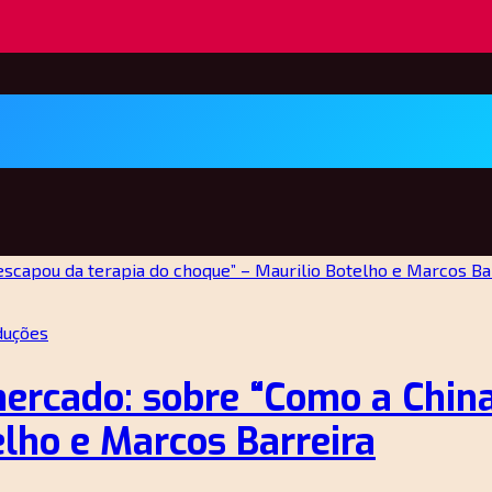
duções
mercado: sobre “Como a Chin
elho e Marcos Barreira