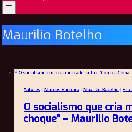
Maurilio Botelho
Autores
|
Marcos Barreira
|
Maurilio Botelho
|
Pro
O socialismo que cria 
choque” – Maurilio Bot