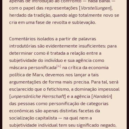
apenas de introdução ao confronto — nada banal —
com o papel das representações [
Vorstellungen
],
herdado da tradição, quando algo totalmente novo se
cria em uma fase de revolta e sublevação.
Comentários isolados a partir de palavras
introdutórias são evidentemente insuficientes: para
determinar como é tratada a relação entre a
subjetividade do indivíduo e sua agência como
[4]
máscara personificada
na crítica da economia
política de Marx, devemos nos lançar a tais
argumentações de forma mais precisa. Para tal, será
esclarecido que o fetichismo, a dominação impessoal
[
unpersönliche Herrschaft
] e a agência [
Handeln
]
das pessoas como personificação de categorias
econômicas são apenas distintas facetas da
socialização capitalista — na qual nem a
subjetividade individual tem seu significado negado,