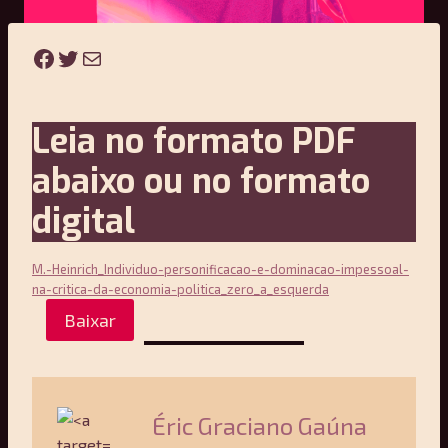
Facebook
Twitter
E-mail
Leia no formato PDF
abaixo ou no formato
digital
M.-Heinrich_Individuo-personificacao-e-dominacao-impessoal-
na-critica-da-economia-politica_zero_a_esquerda
Baixar
Éric Graciano Gaúna