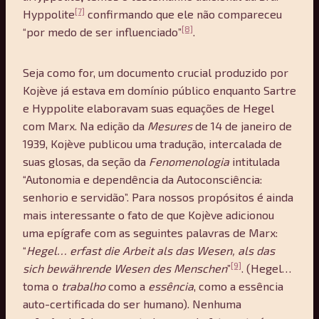
[7]
Hyppolite
confirmando que ele não compareceu
[8]
“por medo de ser influenciado”
.
Seja como for, um documento crucial produzido por
Kojève já estava em domínio público enquanto Sartre
e Hyppolite elaboravam suas equações de Hegel
com Marx. Na edição da
Mesures
de 14 de janeiro de
1939, Kojève publicou uma tradução, intercalada de
suas glosas, da seção da
Fenomenologia
intitulada
“Autonomia e dependência da Autoconsciência:
senhorio e servidão”. Para nossos propósitos é ainda
mais interessante o fato de que Kojève adicionou
uma epígrafe com as seguintes palavras de Marx:
“
Hegel… erfast die Arbeit als das Wesen, als das
[9]
sich bew
ä
hrende Wesen des Menschen
”
. (Hegel…
toma o
trabalho
como a
essê
ncia
, como a essência
auto-certificada do ser humano). Nenhuma