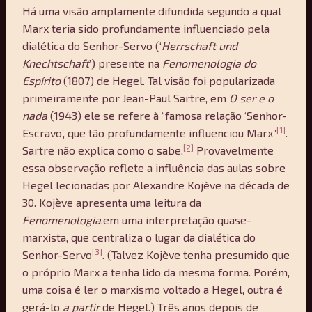
Há uma visão amplamente difundida segundo a qual
Marx teria sido profundamente influenciado pela
dialética do Senhor-Servo (‘
Herrschaft und
Knechtschaft
’) presente na
Fenomenologia do
Espí
rito
(1807) de Hegel. Tal visão foi popularizada
primeiramente por Jean-Paul Sartre, em
O ser e o
nada
(1943) ele se refere à “famosa relação ‘Senhor-
[1]
Escravo’, que tão profundamente influenciou Marx”
.
[2]
Sartre não explica como o sabe.
Provavelmente
essa observação reflete a influência das aulas sobre
Hegel lecionadas por Alexandre Kojève na década de
30. Kojève apresenta uma leitura da
Fenomenologia
,em uma interpretação quase-
marxista, que centraliza o lugar da dialética do
[3]
Senhor-Servo
. (Talvez Kojève tenha presumido que
o próprio Marx a tenha lido da mesma forma. Porém,
uma coisa é ler o marxismo voltado a Hegel, outra é
gerá-lo
a partir
de Hegel.) Três anos depois de