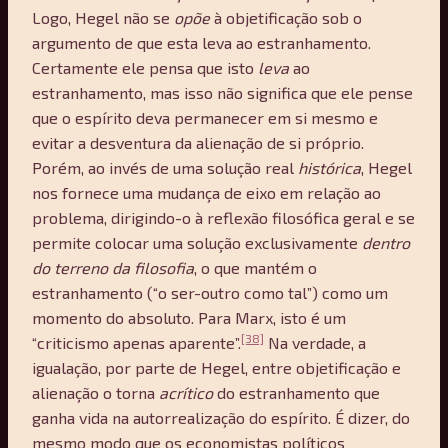
Logo, Hegel não se
opõe
à objetificação sob o
argumento de que esta leva ao estranhamento.
Certamente ele pensa que isto
leva
ao
estranhamento, mas isso não significa que ele pense
que o espírito deva permanecer em si mesmo e
evitar a desventura da alienação de si próprio.
Porém, ao invés de uma solução real
histórica
, Hegel
nos fornece uma mudança de eixo em relação ao
problema, dirigindo-o à reflexão filosófica geral e se
permite colocar uma solução exclusivamente
dentro
do terreno da filosofia
, o que mantém o
estranhamento (“o ser-outro como tal”) como um
momento do absoluto. Para Marx, isto é um
[38]
“criticismo apenas aparente”.
Na verdade, a
igualação, por parte de Hegel, entre objetificação e
alienação o torna
acrí
tico
do estranhamento que
ganha vida na autorrealização do espírito. É dizer, do
mesmo modo que os economistas políticos