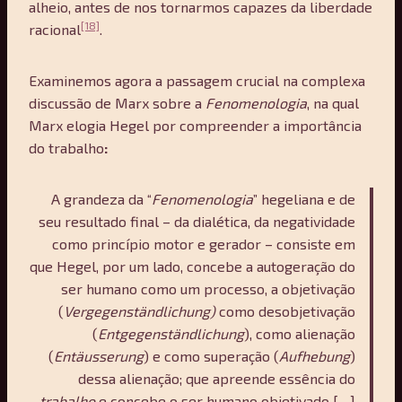
alheio, antes de nos tornarmos capazes da liberdade
[18]
racional
.
Examinemos agora a passagem crucial na complexa
discussão de Marx sobre a
Fenomenologia
, na qual
Marx elogia Hegel por compreender a importância
do trabalho
:
A grandeza da “
Fenomenologia
” hegeliana e de
seu resultado final – da dialética, da negatividade
como princípio motor e gerador – consiste em
que Hegel, por um lado, concebe a autogeração do
ser humano como um processo, a objetivação
(
Vergegenst
ä
ndlichung)
como desobjetivação
(
Entgegenst
ä
ndlichung
), como alienação
(
Ent
ä
usserung
) e como superação (
Aufhebung
)
dessa alienação; que apreende essência do
trabalho
e concebe o ser humano objetivado […]