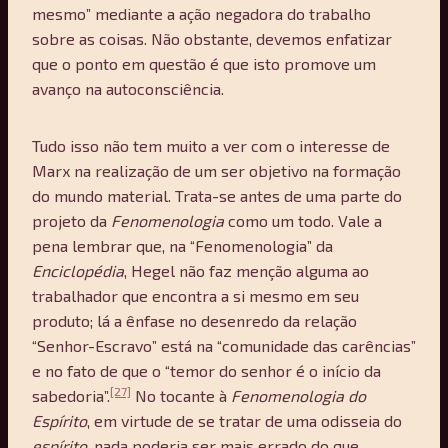
mesmo” mediante a ação negadora do trabalho
sobre as coisas. Não obstante, devemos enfatizar
que o ponto em questão é que isto promove um
avanço na autoconsciência.
Tudo isso não tem muito a ver com o interesse de
Marx na realização de um ser objetivo na formação
do mundo material. Trata-se antes de uma parte do
projeto da
Fenomenologia
como um todo. Vale a
pena lembrar que, na “Fenomenologia” da
Enciclop
édia
, Hegel não faz menção alguma ao
trabalhador que encontra a si mesmo em seu
produto; lá a ênfase no desenredo da relação
“Senhor-Escravo” está na “comunidade das carências”
e no fato de que o “temor do senhor é o início da
[27]
sabedoria”.
No tocante à
Fenomenologia do
Espí
rito
, em virtude de se tratar de uma odisseia do
espí
rito
, nada poderia ser mais errado do que