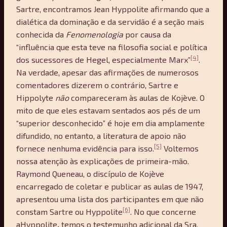
Sartre, encontramos Jean Hyppolite afirmando que a
dialética da dominação e da servidão é a seção mais
conhecida da
Fenomenologia
por causa da
“influência que esta teve na filosofia social e política
[4]
dos sucessores de Hegel, especialmente Marx”
.
Na verdade, apesar das afirmações de numerosos
comentadores dizerem o contrário, Sartre e
Hippolyte
não
compareceram às aulas de Kojève. O
mito de que eles estavam sentados aos pés de um
“superior desconhecido” é hoje em dia amplamente
difundido, no entanto, a literatura de apoio não
[5]
fornece nenhuma evidência para isso.
Voltemos
nossa atenção às explicações de primeira-mão.
Raymond Queneau, o discípulo de Kojève
encarregado de coletar e publicar as aulas de 1947,
apresentou uma lista dos participantes em que não
[6]
constam Sartre ou Hyppolite
. No que concerne
aHyppolite
,
temos o testemunho adicional da Sra.