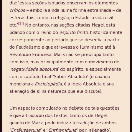
diz: “estas seções isoladas encerram os elementos
críticos
– embora ainda numa forma estranhada – de
esferas tais, como a religião, o Estado, a vida civil
[31]
etc.”
No entanto, nas seções citadas Hegel está
lidando com o reino do
espí
rito finito
, historicamente
correspondente ao período que se desenha a partir
do Feudalismo e que atravessa o Iluminismo até à
Revolução Francesa. Marx não se preocupa tanto
com isso, mas principalmente com o movimento de
‘
negatividade absoluta
’ do espírito, e especialmente
com o capítulo final “Saber Absoluto” (e quando
menciona a
Enciclopédia
, é a Ideia Absoluta e sua
alienação de si na natureza que ele discute).
Um aspecto complicado no debate de tais questões
é que a tradução dos textos, tanto os de Hegel
quanto de Marx, pode induzir à tradução de ambos
“
Ent
ä
usserung
” e “
Entfremdung
” por “alienação”.