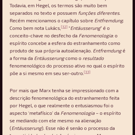
Todavia, em Hegel, os termos são muito bem
separados no texto e possuem
funções diferentes
.
Recém mencionamos o capítulo sobre
Entfremdung
.
[32]
Como bem nota Lukács,
“
Ent
ä
usserung
” é o
conceito-chave no desfecho da
Fenomenologia
: o
espírito concebe a esfera do estranhamento como
produto de sua própria autoalienação.
Entfremdung
é
a forma da
Ent
ä
usserung
como o
resultado
fenomenológico do processo ativo no qual o espírito
[33]
põe a si mesmo em seu ser-outro.
Por mais que Marx tenha se impressionado com a
descrição fenomenológica do estranhamento feita
por Hegel, o que realmente o entusiasmou foi o
aspecto ‘metafísico’ da
Fenomenologia
– o espírito
se mediando com ele mesmo na alienação
(
Entäusserung
). Esse não é senão o processo da