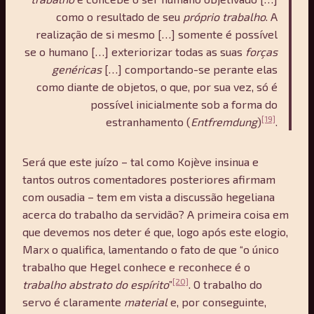
como o resultado de seu
próprio trabalho
. A
realização de si mesmo […] somente é possível
se o humano […] exteriorizar todas as suas
for
ç
as
gen
éricas
[…] comportando-se perante elas
como diante de objetos, o que, por sua vez, só é
possível inicialmente sob a forma do
[19]
estranhamento (
Entfremdung
)
.
Será que este juízo – tal como Kojève insinua e
tantos outros comentadores posteriores afirmam
com ousadia – tem em vista a discussão hegeliana
acerca do trabalho da servidão? A primeira coisa em
que devemos nos deter é que, logo após este elogio,
Marx o qualifica, lamentando o fato de que “o único
trabalho que Hegel conhece e reconhece é o
[20]
trabalho abstrato do espírito
”
. O trabalho do
servo é claramente
material
e, por conseguinte,