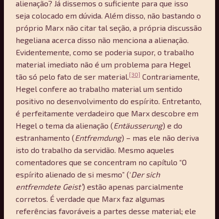
alienação? Já dissemos o suficiente para que isso
seja colocado em dúvida. Além disso, não bastando o
próprio Marx não citar tal seção, a própria discussão
hegeliana acerca disso não menciona a alienação.
Evidentemente, como se poderia supor, o trabalho
material imediato não é um problema para Hegel
[30]
tão só pelo fato de ser material.
Contrariamente,
Hegel confere ao trabalho material um sentido
positivo no desenvolvimento do espírito. Entretanto,
é perfeitamente verdadeiro que Marx descobre em
Hegel o tema da alienação (
Ent
ä
usserung
) e do
estranhamento (
Entfremdung
) – mas ele não deriva
isto do trabalho da servidão. Mesmo aqueles
comentadores que se concentram no capítulo “O
espírito alienado de si mesmo” (‘
Der sich
entfremdete Geist’
) estão apenas parcialmente
corretos. É verdade que Marx faz algumas
referências favoráveis a partes desse material; ele