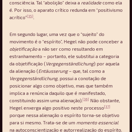
consciência. Tal “abolição” deixa a
realidade
como ela
é. Por isso, o aparato crítico redunda em “positivismo
[35]
acrítico”
.
Em segundo lugar, uma vez que o “sujeito” do
movimento é o “espírito”, Hegel não pode conceber a
objetificação
a não ser como resultando em
estranhamento – portanto, ele substitui a categoria
da objetificação (
Vergegenst
ä
ndlichung
) por aquela
da alienação (
Ent
ä
usserung
– que, tal como a
Vergegenst
ä
ndlichung
, possui a conotação de
posicionar algo como objetivo, mas que também
implica a renúncia daquilo que é manifestado,
[36]
constituindo assim uma alienação).
Não obstante,
[37]
Hegel enxerga algo positivo neste processo
porque nessa alienação o espírito torna-se objetivo
para si mesmo. Trata-se de um
momento essencial
na autoconscientização e autorrealização do espírito.