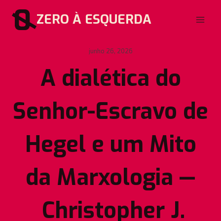
Pular
ZERO À ESQUERDA
para
o
Conteúdo
junho 26, 2026
A dialética do
Senhor-Escravo de
Hegel e um Mito
da Marxologia —
Christopher J.