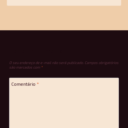
Deixe um comentário
O seu endereço de e-mail não será publicado.
Campos obrigatórios
são marcados com
*
Comentário
*