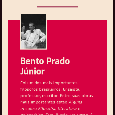
Bento Prado
Júnior
Foi um dos mais importantes
filósofos brasileiros. Ensaísta,
professor, escritor. Entre suas obras
mais importantes estão
Alguns
ensaios: Filosofia, literatura e
psicanálise
,
Erro, ilusão, loucura
e
A