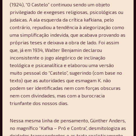
(1924), “O Castelo” continuou sendo um objeto
privilegiado de exegeses religiosas, psicológicas ou
judaicas. A ala esquerda da crítica kafkiana, pelo
contrário, repudiou a tendência à alegorização como
uma simplificação indevida, que acabava provando as
próprias teses e deixava a obra de lado. Foi assim
que, já em 1934, Walter Benjamin declarou
inconsistente o jogo alegórico de inclinação
teológica e psicanalítica e elaborou uma versão
muito pessoal do “Castelo”, sugerindo (com base no
texto) que as autoridades que esmagam K. não
podem ser identificadas nem com forças obscuras
nem com divindades, mas com a burocracia
triunfante dos nossos dias.
Nessa mesma linha de pensamento, Günther Anders,
no magnífico “Kafka – Pró e Contra”, desmitologiza as
deidades transcendentes e as trata realisticamente