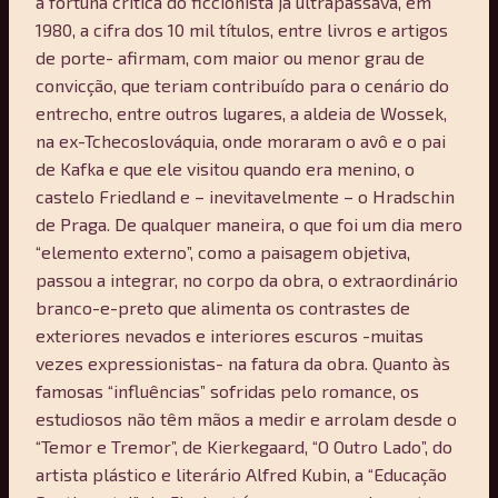
a fortuna crítica do ficcionista já ultrapassava, em
1980, a cifra dos 10 mil títulos, entre livros e artigos
de porte- afirmam, com maior ou menor grau de
convicção, que teriam contribuído para o cenário do
entrecho, entre outros lugares, a aldeia de Wossek,
na ex-Tchecoslováquia, onde moraram o avô e o pai
de Kafka e que ele visitou quando era menino, o
castelo Friedland e – inevitavelmente – o Hradschin
de Praga. De qualquer maneira, o que foi um dia mero
“elemento externo”, como a paisagem objetiva,
passou a integrar, no corpo da obra, o extraordinário
branco-e-preto que alimenta os contrastes de
exteriores nevados e interiores escuros -muitas
vezes expressionistas- na fatura da obra. Quanto às
famosas “influências” sofridas pelo romance, os
estudiosos não têm mãos a medir e arrolam desde o
“Temor e Tremor”, de Kierkegaard, “O Outro Lado”, do
artista plástico e literário Alfred Kubin, a “Educação