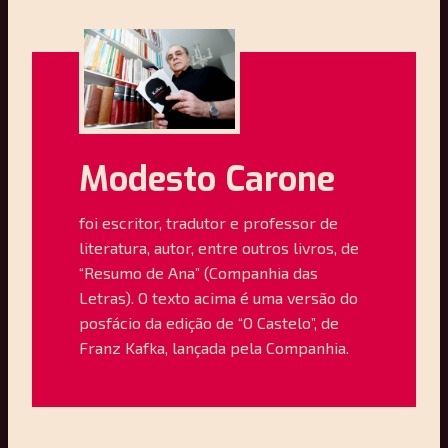
Modesto Carone
foi escritor, tradutor e professor de
literatura, autor, entre outros livros, de
“Resumo de Ana” (Companhia das
Letras). O texto acima é uma versão do
posfácio da edição de “O Castelo”, de
Franz Kafka, lançada pela Companhia.