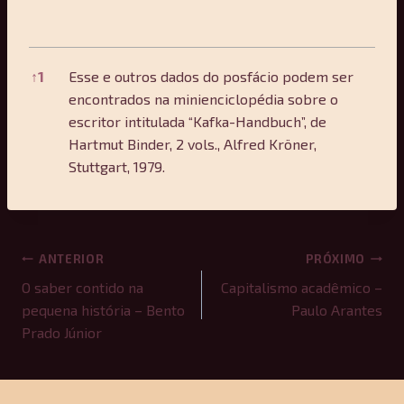
References
↑
1
Esse e outros dados do posfácio podem ser
encontrados na minienciclopédia sobre o
escritor intitulada “Kafka-Handbuch”, de
Hartmut Binder, 2 vols., Alfred Kröner,
Stuttgart, 1979.
Navegação
ANTERIOR
PRÓXIMO
de
O saber contido na
Capitalismo acadêmico –
pequena história – Bento
Paulo Arantes
Post
Prado Júnior