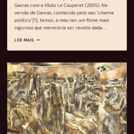
Gavras com o título Le Couperet (2005). Na
versão de Gavras, conhecido pelo seu “cinema
político”[1], temos, a meu ver, um filme mais
vigoroso que mereceria ser revisto dada…
A
LER MAIS
ÚNICA
SAÍDA
DE
PARK
CHAN-
WOOK
—
ANDRÉ
LUIZ
B.
SILVA