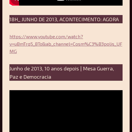
18H_ JUNHO DE 2013, ACONTECIMENTO: AGORA
https://www.youtube.com/watch?
v=uBmTrq5_8To&ab_channel=Cosm%C3%B3polis_UF
MG
Junho de 2013, 10 anos depois | Mesa Guerra,
Paz e Democracia