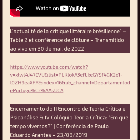
L’actualité de la critique littéraire brésilienne” –
Table 2 et conférence de clôture – Transmitido
ao vivo em 30 de mai. de 2022
https://www.youtube.com/watch?
v=xlwl4J47EVU&list=PLKlokA3efLkeGYSf4GK2e1-
lOZH9eaXRY&index=16&ab_channel=Departamentod
ePortugu%C3%AAsUCA
Encerramento do II Encontro de Teoria Crítica e
Psicanálise & IV Colóquio Teoria Crítica: “Em que
tempo vivemos?” | Conferência de Paulo
Eduardo Arantes – 23/08/2019