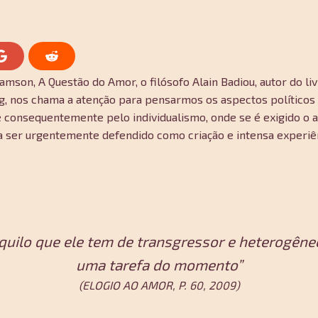
C
C
o
o
amson, A Questão do Amor, o filósofo Alain Badiou, autor do li
m
m
p
p
g, nos chama a atenção para pensarmos os aspectos político
a
a
r
r
consequentemente pelo individualismo, onde se é exigido o a
t
t
isa ser urgentemente defendido como criação e intensa exper
i
i
l
l
h
h
a
a
r
r
n
n
o
o
G
R
o
e
o
d
quilo que ele tem de transgressor e heterogêne
g
d
l
i
uma tarefa do momento”
e
t
(ELOGIO AO AMOR, P. 60, 2009)