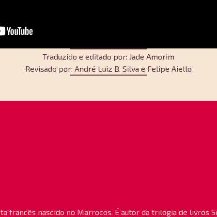
Traduzido e editado por: Jade Amorim
Revisado por: André Luiz B. Silva e Felipe Aiello
ta francês nascido no Marrocos. É autor da trilogia de livros 