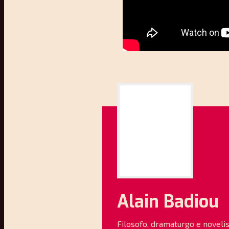
Alain Badiou
Filosofo, dramaturgo e novelis