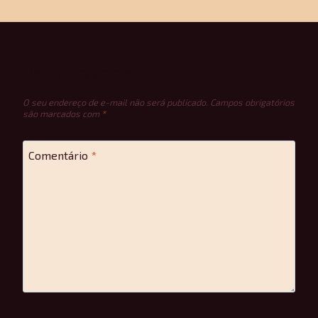
Deixe um comentário
O seu endereço de e-mail não será publicado.
Campos obrigatórios
são marcados com
*
Comentário
*