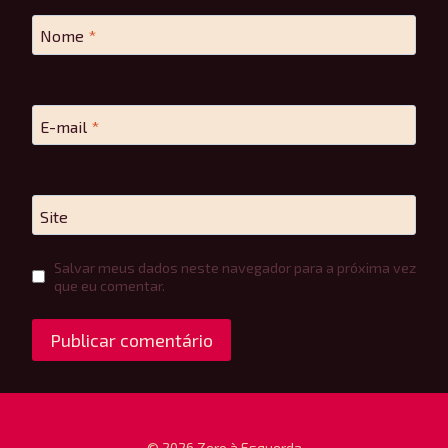
Nome
*
E-mail
*
Site
Salvar meus dados neste navegador para a próxima vez
que eu comentar.
© 2026 Zero à Esquerda