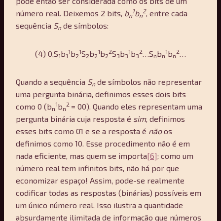
pode então ser considerada como os bits de um
1
2
número real. Deixemos 2 bits,
b
b
, entre cada
n
n
sequência
S
de símbolos:
n
1
1
1
2
1
2
1
2
(4) 0,S
b
b
S
b
b
S
b
b
…S
b
b
…
1
1
2
2
2
2
3
3
3
n
n
n
Quando a sequência
S
de símbolos não representar
n
uma pergunta binária, definimos esses dois bits
1
2
como 0 (b
b
= 00). Quando eles representam uma
n
n
pergunta binária cuja resposta é
sim
, definimos
esses bits como 01 e se a resposta é
não
os
definimos como 10. Esse procedimento não é em
nada eficiente, mas quem se importa
[6]
: como um
número real tem infinitos bits, não há por que
economizar espaço! Assim, pode-se realmente
codificar todas as respostas (binárias) possíveis em
um único número real. Isso ilustra a quantidade
absurdamente ilimitada de informação que números