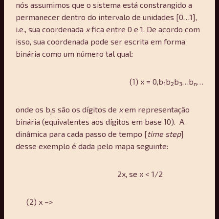
nós assumimos que o sistema está constrangido a
permanecer dentro do intervalo de unidades [0…1],
i.e., sua coordenada
x
fica entre 0 e 1. De acordo com
isso, sua coordenada pode ser escrita em forma
binária como um número tal qual:
(1) x = 0,b
b
b
…b
…
1
2
3
n
onde os b
s são os dígitos de
x
em representação
j
binária (equivalentes aos dígitos em base 10). A
dinâmica para cada passo de tempo [
time step
]
desse exemplo é dada pelo mapa seguinte:
2x, se x < 1/2
(2) x –>