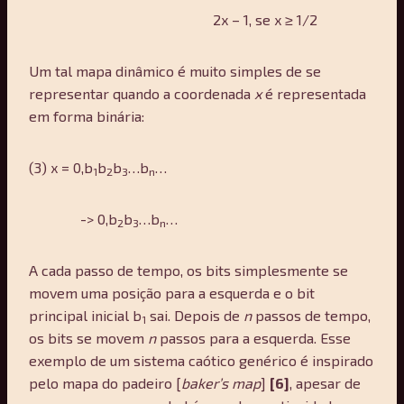
2x – 1, se x ≥ 1/2
Um tal mapa dinâmico é muito simples de se
representar quando a coordenada
x
é representada
em forma binária:
(3) x = 0,b
b
b
…b
…
1
2
3
n
-> 0,b
b
…b
…
2
3
n
A cada passo de tempo, os bits simplesmente se
movem uma posição para a esquerda e o bit
principal inicial b
sai. Depois de
n
passos de tempo,
1
os bits se movem
n
passos para a esquerda. Esse
exemplo de um sistema caótico genérico é inspirado
pelo mapa do padeiro [
baker’s map
]
[6]
, apesar de