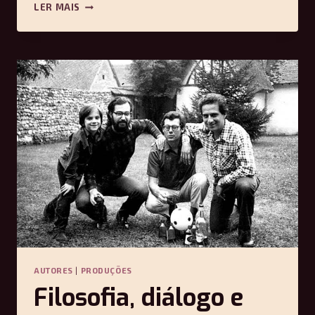
DOCUMENTOS
LER MAIS
EM
VEZ
DE
NARRATIVAS:
SOBRE
“UM
STÁLIN
DESCONHECIDO”
–
MARCOS
BARREIRA
AUTORES
|
PRODUÇÕES
Filosofia, diálogo e