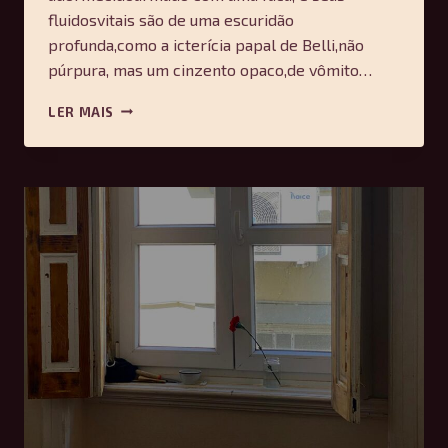
fluidosvitais são de uma escuridão
profunda,como a icterícia papal de Belli,não
púrpura, mas um cinzento opaco,de vômito…
O
LER MAIS
DESEJO
DE
RIQUEZA
DO
SUBPROLETARIADO
ROMANO
–
PIER
PAOLO
PASOLINI