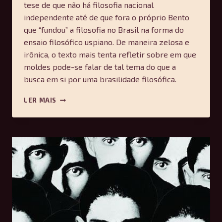
tese de que não há filosofia nacional
independente até de que fora o próprio Bento
que “fundou” a filosofia no Brasil na forma do
ensaio filosófico uspiano. De maneira zelosa e
irônica, o texto mais tenta refletir sobre em que
moldes pode-se falar de tal tema do que a
busca em si por uma brasilidade filosófica.
FILOSOFIA,
LER MAIS
DIÁLOGO
E
FORMAÇÃO:
UM
ENSAIO
A
BENTO
E
PAULO
SOBRE
UMA
FILOSOFIA