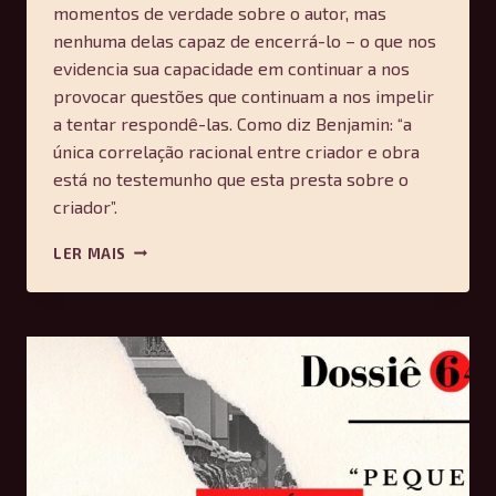
momentos de verdade sobre o autor, mas
nenhuma delas capaz de encerrá-lo – o que nos
evidencia sua capacidade em continuar a nos
provocar questões que continuam a nos impelir
a tentar respondê-las. Como diz Benjamin: “a
única correlação racional entre criador e obra
está no testemunho que esta presta sobre o
criador”.
UM
LER MAIS
CALEIDOSCÓPIO
SOBRE
KAFKA:
DO
CENTENÁRIO
DE
SUA
MORTE
–
LEONARDO
SILVÉRIO