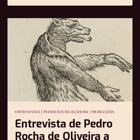
O
25
DE
ABRIL,
50
ANOS
DEPOIS
—
RICARDO
MENEZES
ENTREVISTAS
|
PEDRO ROCHA OLIVEIRA
|
PRODUÇÕES
Entrevista de Pedro
Rocha de Oliveira a