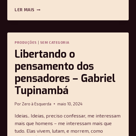
ENTREVISTA
LER MAIS
DE
MOISHE
POSTONE:
A
ATUALIDADE
PRODUÇÕES
|
SEM CATEGORIA
DA
Libertando o
TEORIA
CRÍTICA
pensamento dos
pensadores – Gabriel
Tupinambá
Por
Zero à Esquerda
maio 10, 2024
Ideias.. Ideias, preciso confessar, me interessam
mais que homens – me interessam mais que
tudo. Elas vivem, lutam, e morrem, como