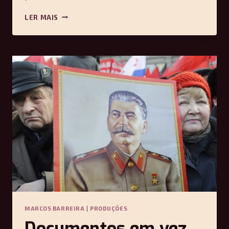
ENTREVISTA:
LER MAIS
O
GRAU
ZERO
DA
FILOSOFIA
–
PAULO
ARANTES
MARCOS BARREIRA
|
PRODUÇÕES
Documentos em vez