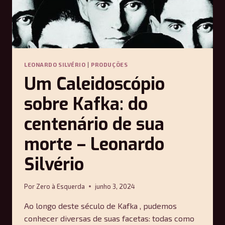
BRASILEIRA
–
JOÃO
PEDRO
DA
SILVA
LEONARDO SILVÉRIO
|
PRODUÇÕES
Um Caleidoscópio
sobre Kafka: do
centenário de sua
morte – Leonardo
Silvério
Por
Zero à Esquerda
junho 3, 2024
Ao longo deste século de Kafka , pudemos
conhecer diversas de suas facetas: todas como