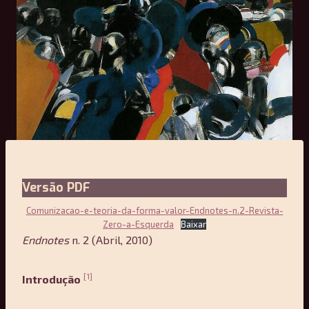
Versão PDF
Comunizacao-e-teoria-da-forma-valor-Endnotes-n.2-Revista-
Zero-a-Esquerda
Baixar
Endnotes
n. 2 (Abril, 2010)
[1]
Introdução