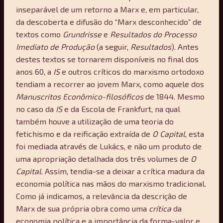
inseparável de um retorno a Marx e, em particular,
da descoberta e difusão do “Marx desconhecido” de
textos como
Grundrisse
e
Resultados do Processo
Imediato de Produção
(a seguir,
Resultados
). Antes
destes textos se tornarem disponíveis no final dos
anos 60, a
IS
e outros críticos do marxismo ortodoxo
tendiam a recorrer ao jovem Marx, como aquele dos
Manuscritos Econômico-filosóficos
de 1844. Mesmo
no caso da
IS
e da Escola de Frankfurt, na qual
também houve a utilização de uma teoria do
fetichismo e da reificação extraída de
O Capital
, esta
foi mediada através de Lukács, e não um produto de
uma apropriação detalhada dos três volumes de
O
Capital
. Assim, tendia-se a deixar a crítica madura da
economia política nas mãos do marxismo tradicional.
Como já indicamos, a relevância da descrição de
Marx de sua própria obra como uma
crítica
da
economia política e a importância da forma-valor e