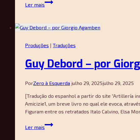
Uma
Ler mais
conversa
sobre
o
“Discurso
filosófico
Produções
|
Traduções
da
acumulação
Guy Debord – por Gior
primitiva”,
de
Pedro
Por
Zero à Esquerda
julho 29, 2025
julho 29, 2025
Rocha
de
[Tradução do espanhol a partir do site “Artillerí
Oliveira
Amicizie1, um breve livro no qual ele evoca, atra
—
Figuram entre os retratados Italo Calvino, Elsa Mo
Natalia
Guy
Rodrigues
Ler mais
Debord
–