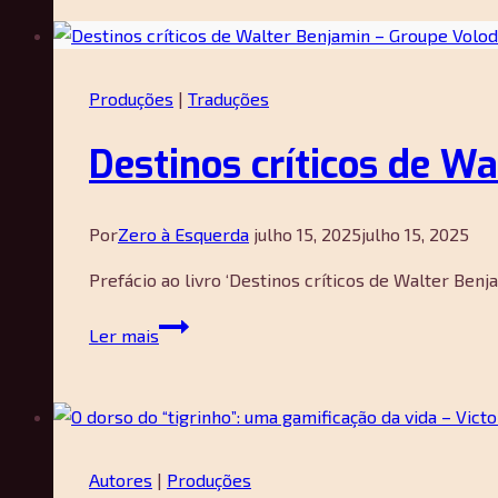
por
Giorgio
Agamben
Produções
|
Traduções
Destinos críticos de W
Por
Zero à Esquerda
julho 15, 2025
julho 15, 2025
Prefácio ao livro ‘Destinos críticos de Walter Benj
Destinos
Ler mais
críticos
de
Walter
Benjamin
–
Autores
|
Produções
Groupe