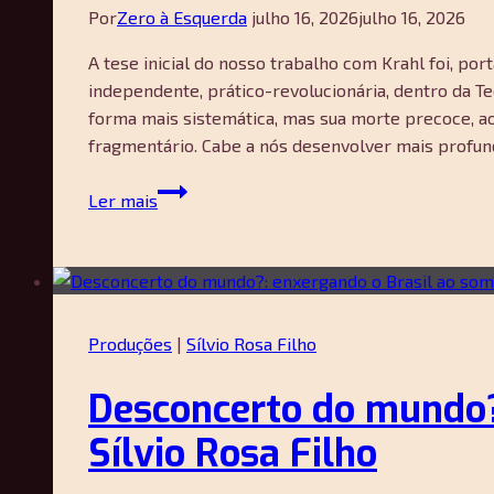
Por
Zero à Esquerda
julho 16, 2026
julho 16, 2026
A tese inicial do nosso trabalho com Krahl foi, po
independente, prático-revolucionária, dentro da Te
forma mais sistemática, mas sua morte precoce, ao
fragmentário. Cabe a nós desenvolver mais profun
Entre
Ler mais
a
Escola
de
Frankfurt
e
Produções
|
Sílvio Rosa Filho
o
Marxismo
Desconcerto do mundo?:
Antiautoritário:
Hans-
Sílvio Rosa Filho
Jürgen
Krahl