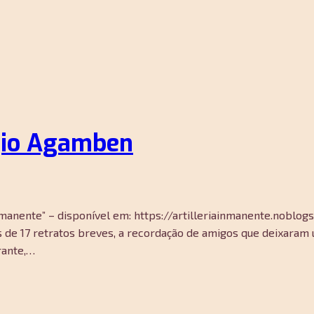
gio Agamben
a inmanente” – disponível em: https://artilleriainmanente.nob
vés de 17 retratos breves, a recordação de amigos que deixara
rante,…