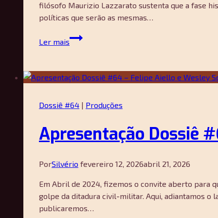
Rosa
filósofo Maurizio Lazzarato sustenta que a fase h
Filho
políticas que serão as mesmas…
Os
Ler mais
Estados
Unidos
e
o
“capitalismo
Dossiê #64
|
Produções
fascista”
—
Apresentação Dossiê #6
Maurizio
Lazzarato
Por
Silvério
fevereiro 12, 2026
abril 21, 2026
Em Abril de 2024, fizemos o convite aberto para 
golpe da ditadura civil-militar. Aqui, adiantamos 
publicaremos…