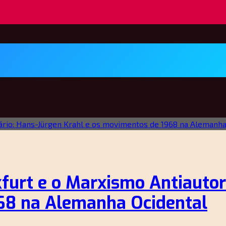
kfurt e o Marxismo Antiautor
68 na Alemanha Ocidental