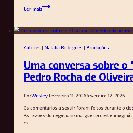
Apresentação
Ler mais
Dossiê
#64
–
Felipe
Aiello
Autores
|
Natalia Rodrigues
|
Produções
e
Wesley
Uma conversa sobre o “
Sousa
Pedro Rocha de Oliveir
Por
Wesley
fevereiro 11, 2026
fevereiro 12, 2026
Os comentários a seguir foram feitos durante o de
As razões do negacionismo: guerra civil e imaginár
os…