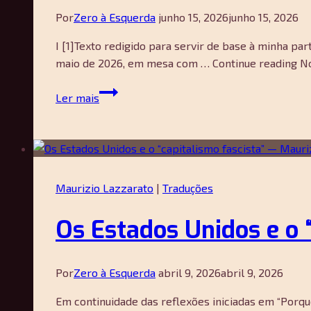
e
Por
Zero à Esquerda
junho 15, 2026
junho 15, 2026
os
I [1]Texto redigido para servir de base à minha par
movimentos
maio de 2026, em mesa com … Continue reading No en
de
1968
Desconcerto
Ler mais
na
do
Alemanha
mundo?:
Ocidental
enxergando
o
Brasil
Maurizio Lazzarato
|
Traduções
ao
som
Os Estados Unidos e o 
da
tradição
crítica
Por
Zero à Esquerda
abril 9, 2026
abril 9, 2026
—
Sílvio
Em continuidade das reflexões iniciadas em “Porqu