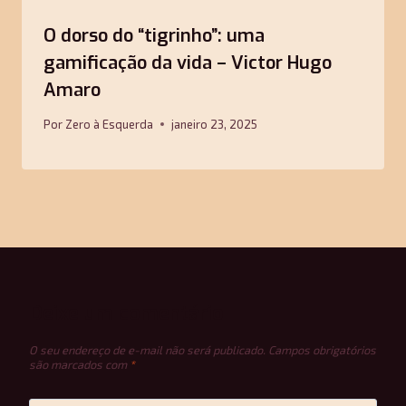
O dorso do “tigrinho”: uma
gamificação da vida – Victor Hugo
Amaro
Por
Zero à Esquerda
janeiro 23, 2025
Deixe um comentário
O seu endereço de e-mail não será publicado.
Campos obrigatórios
são marcados com
*