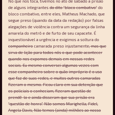
No que nos toca, tivemos no ato de sábado a prisão
de alguns integrantes
do dito “bloco combativo”
do
bloco combativo, entre eles, Matheus Machado, que
segue preso (quando da data da redação) por falsas
alegações de violência contra um segurança da linha
amarela do metrô e de furto de seu capacete. É
inquestionável a urgência e exigimos a soltura do
companheiro
camarada preso injustamente
, mas que
sirva de lição para todos nós o que pode acontecer
quando nos expomos demais em nossas redes
sociais. Eu mesmo conversei algumas vezes com
esse companheiro sobre o quão impróprio é o uso
que faz de suas redes, e muitos outros camaradas
fizeram o mesmo. Ficou claro em sua detenção que
os policiais o conheciam, fizeram questão de
prendê-lo e ainda disseram que sua prisão era
“questão de honra”. Não somos Marighella, Fidel,
Angela Davis, Não temos (ainda) milhões ao nosso