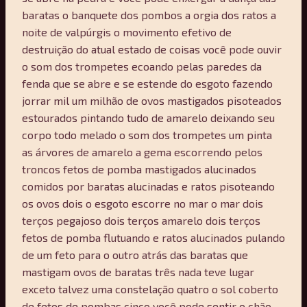
baratas o banquete dos pombos a orgia dos ratos a
noite de valpúrgis o movimento efetivo de
destruição do atual estado de coisas você pode ouvir
o som dos trompetes ecoando pelas paredes da
fenda que se abre e se estende do esgoto fazendo
jorrar mil um milhão de ovos mastigados pisoteados
estourados pintando tudo de amarelo deixando seu
corpo todo melado o som dos trompetes um pinta
as árvores de amarelo a gema escorrendo pelos
troncos fetos de pomba mastigados alucinados
comidos por baratas alucinadas e ratos pisoteando
os ovos dois o esgoto escorre no mar o mar dois
terços pegajoso dois terços amarelo dois terços
fetos de pomba flutuando e ratos alucinados pulando
de um feto para o outro atrás das baratas que
mastigam ovos de baratas três nada teve lugar
exceto talvez uma constelação quatro o sol coberto
de fetos de pombas cinco você pode sentir o chão