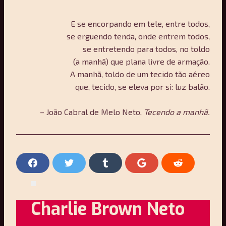
E se encorpando em tele, entre todos,
se erguendo tenda, onde entrem todos,
se entretendo para todos, no toldo
(a manhã) que plana livre de armação.
A manhã, toldo de um tecido tão aéreo
que, tecido, se eleva por si: luz balão.
– João Cabral de Melo Neto,
Tecendo a manhã.
C
C
C
C
C
o
o
o
o
o
m
m
m
m
m
Charlie Brown Neto
p
p
p
p
p