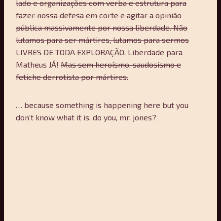
lado e organizações com verba e estrutura para
fazer nossa defesa em corte e agitar a opinião
pública massivamente por nossa liberdade. Não
lutamos para ser mártires, lutamos para sermos
LIVRES DE TODA EXPLORAÇÃO.
Liberdade para
Matheus JÁ!
Mas sem heroísmo, saudosismo e
fetiche derrotista por mártires.
… because something is happening here but you
don’t know what it is. do you, mr. jones?