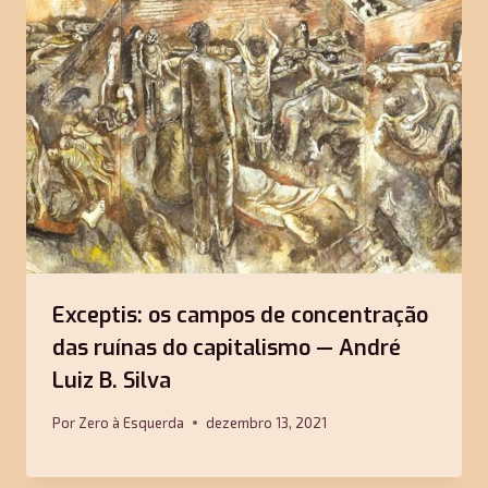
o
r
k
Exceptis: os campos de concentração
das ruínas do capitalismo — André
Luiz B. Silva
Por
Zero à Esquerda
dezembro 13, 2021