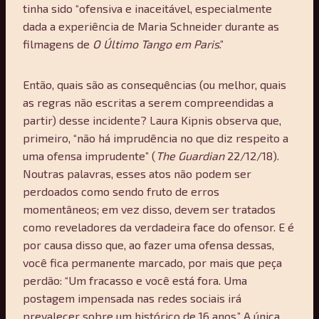
tinha sido “ofensiva e inaceitável, especialmente
dada a experiência de Maria Schneider durante as
filmagens de
O Último Tango em Paris
.”
Então, quais são as consequências (ou melhor, quais
as regras não escritas a serem compreendidas a
partir) desse incidente? Laura Kipnis observa que,
primeiro, “não há imprudência no que diz respeito a
uma ofensa imprudente” (
The Guardian
22/12/18).
Noutras palavras, esses atos não podem ser
perdoados como sendo fruto de erros
momentâneos; em vez disso, devem ser tratados
como reveladores da verdadeira face do ofensor. E é
por causa disso que, ao fazer uma ofensa dessas,
você fica permanente marcado, por mais que peça
perdão: “Um fracasso e você está fora. Uma
postagem impensada nas redes sociais irá
prevalecer sobre um histórico de 16 anos.” A única