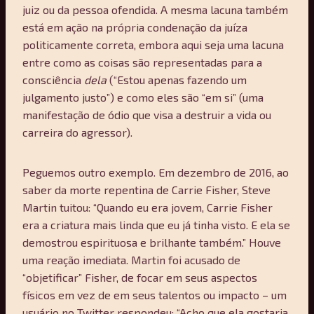
juiz ou da pessoa ofendida. A mesma lacuna também
está em ação na própria condenação da juíza
politicamente correta, embora aqui seja uma lacuna
entre como as coisas são representadas para a
consciência
dela
(“Estou apenas fazendo um
julgamento justo”) e como eles são “em si” (uma
manifestação de ódio que visa a destruir a vida ou
carreira do agressor).
Peguemos outro exemplo. Em dezembro de 2016, ao
saber da morte repentina de Carrie Fisher, Steve
Martin tuitou: “Quando eu era jovem, Carrie Fisher
era a criatura mais linda que eu já tinha visto. E ela se
demostrou espirituosa e brilhante também.” Houve
uma reação imediata. Martin foi acusado de
“objetificar” Fisher, de focar em seus aspectos
físicos em vez de em seus talentos ou impacto – um
usuário no Twitter respondeu: “Acho que ela gostaria