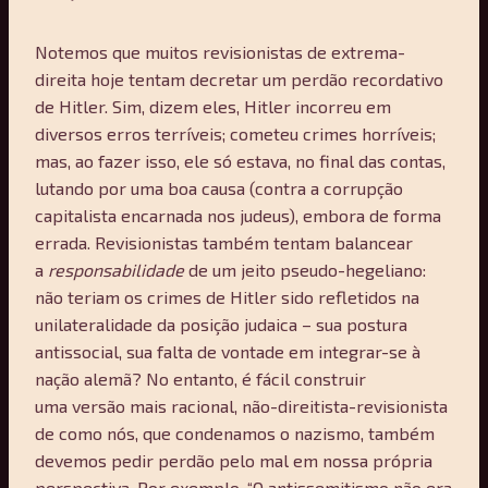
Notemos que muitos revisionistas de extrema-
direita hoje tentam decretar um perdão recordativo
de Hitler. Sim, dizem eles, Hitler incorreu em
diversos erros terríveis; cometeu crimes horríveis;
mas, ao fazer isso, ele só estava, no final das contas,
lutando por uma boa causa (contra a corrupção
capitalista encarnada nos judeus), embora de forma
errada. Revisionistas também tentam balancear
a
responsabilidade
de um jeito pseudo-hegeliano:
não teriam os crimes de Hitler sido refletidos na
unilateralidade da posição judaica – sua postura
antissocial, sua falta de vontade em integrar-se à
nação alemã? No entanto, é fácil construir
uma versão mais racional, não-direitista-revisionista
de como nós, que condenamos o nazismo, também
devemos pedir perdão pelo mal em nossa própria
perspectiva. Por exemplo, “O antissemitismo não era