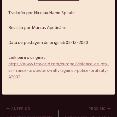
Tradução por Nicolau Namo Spitale
Revisão por Marcus Apolinário
Data de postagem do original: 05/12/2020
Link para o original:
https://www.trtworld.com/europe/violence-erupts-
as-france-protesters-rally-against-police-brutality-
42092
Navegação
ANTERIOR
PRÓXIMO
A dialética emergentista
Sobre a conjuntura atual