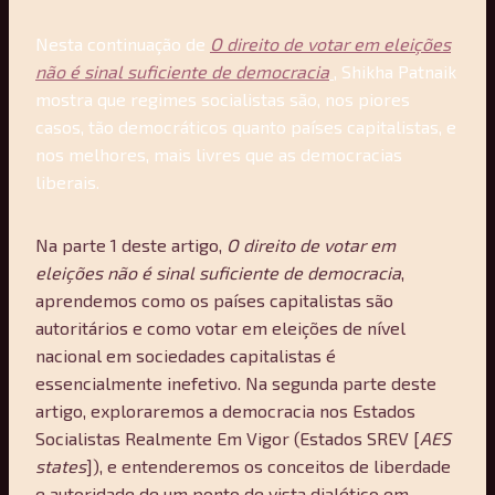
Nesta continuação de
O direito de votar em eleições
não é sinal suficiente de democracia
, Shikha Patnaik
mostra que regimes socialistas são, nos piores
casos, tão democráticos quanto países capitalistas, e
nos melhores, mais livres que as democracias
liberais.
Na parte 1 deste artigo,
O direito de votar em
eleições não é sinal suficiente de democracia
,
aprendemos como os países capitalistas são
autoritários e como votar em eleições de nível
nacional em sociedades capitalistas é
essencialmente inefetivo. Na segunda parte deste
artigo, exploraremos a democracia nos Estados
Socialistas Realmente Em Vigor (Estados SREV [
AES
states
]), e entenderemos os conceitos de liberdade
e autoridade de um ponto de vista dialético em