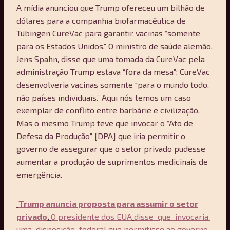
A mídia anunciou que Trump ofereceu um bilhão de
dólares para a companhia biofarmacêutica de
Tübingen CureVac para garantir vacinas “somente
para os Estados Unidos.” O ministro de saúde alemão,
Jens Spahn, disse que uma tomada da CureVac pela
administração Trump estava “fora da mesa”; CureVac
desenvolveria vacinas somente “para o mundo todo,
não países individuais.” Aqui nós temos um caso
exemplar de conflito entre barbárie e civilização.
Mas o mesmo Trump teve que invocar o “Ato de
Defesa da Produção” [DPA] que iria permitir o
governo de assegurar que o setor privado pudesse
aumentar a produção de suprimentos medicinais de
emergência.
Trump anuncia proposta para assumir o setor
privado
.
O presidente dos EUA
disse que invocaria
uma disposição federal que permitisse ao governo