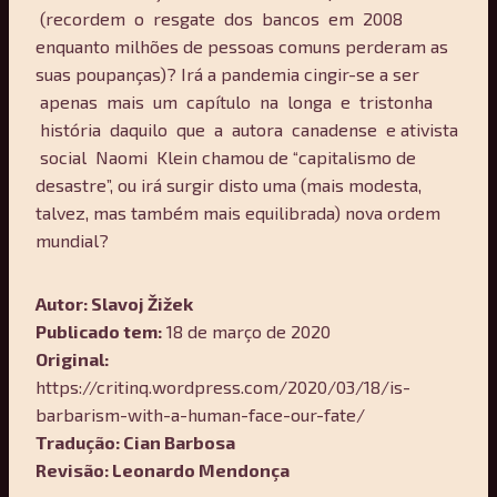
(recordem o resgate dos bancos em 2008
enquanto milhões de pessoas comuns perderam as
suas poupanças)? Irá a pandemia cingir-se a ser
apenas mais um capítulo na longa e tristonha
história daquilo que a autora canadense e ativista
social Naomi Klein chamou de “capitalismo de
desastre”, ou irá surgir disto uma (mais modesta,
talvez, mas também mais equilibrada) nova ordem
mundial?
Aut
or: Slavoj Žižek
Publicado
t
em:
18 de março de 2020
Original:
https://critinq.wordpress.com/2020/03/18/is-
barbarism-with-a-human-face-our-fate/
Tradução: Cian Barbosa
Revisão: Leonardo Mendonça