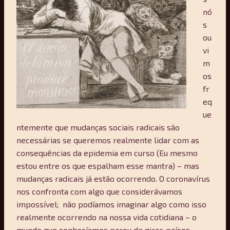
nó
s
ou
vi
m
os
fr
eq
ue
ntemente que mudanças sociais radicais são
necessárias se queremos realmente lidar com as
consequências da epidemia em curso (Eu mesmo
estou entre os que espalham esse mantra) – mas
mudanças radicais já estão ocorrendo. O coronavírus
nos confronta com algo que considerávamos
impossível; não podíamos imaginar algo como isso
realmente ocorrendo na nossa vida cotidiana – o
mundo que conhecíamos parou de girar, países