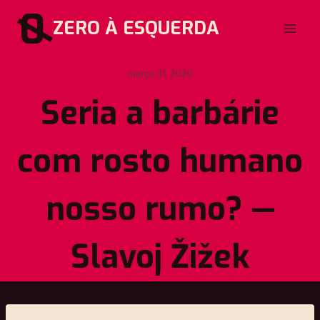
Pular
ZERO À ESQUERDA
para
o
Conteúdo
março 31, 2020
Seria a barbárie
com rosto humano
nosso rumo? —
Slavoj Žižek