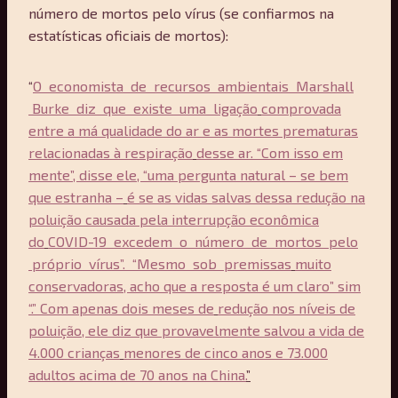
número de mortos pelo vírus (se confiarmos na
estatísticas oficiais de mortos):
“
O economista de recursos ambientais Marshall
Burke diz que existe uma ligação
comprovada
entre a má qualidade do ar e as mortes prematuras
relacionadas à respiração
desse ar. “Com isso em
mente”, disse ele, “uma pergunta natural – se bem
que estranha –
é se as vidas salvas dessa redução na
poluição causada pela interrupção econômica
do
COVID-19 excedem o número de mortos pelo
próprio vírus”. “Mesmo sob premissas
muito
conservadoras, acho que a resposta é um claro” sim
“.” Com apenas dois meses de
redução nos níveis de
poluição, ele diz que provavelmente salvou a vida de
4.000 crianças
menores de cinco anos e 73.000
adultos acima de 70 anos na China.
”