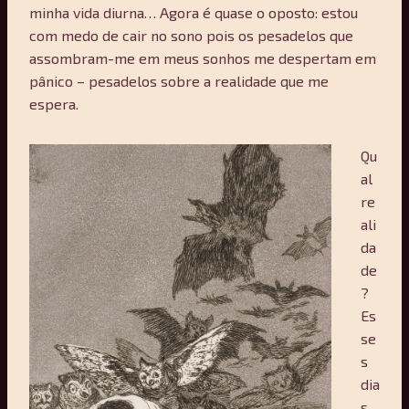
minha vida diurna… Agora é quase o oposto: estou
com medo de cair no sono pois os pesadelos que
assombram-me em meus sonhos me despertam em
pânico – pesadelos sobre a realidade que me
espera.
Qu
al
re
ali
da
de
?
Es
se
s
dia
s