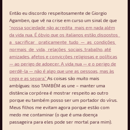
Então eu discordo respeitosamente de Giorgio
Agamben, que vê na crise em curso um sinal de que
“nossa sociedade não acredita mais em nada além
da vida nua. É óbvio que os italianos estão
dispostos
a sacrificar praticamente tudo — as condições
normais de vida, relações sociais,
trabalho, até
amizades, afetos e convicções religiosas e políticas
— ao perigo de adoecer. A vida
nua — e o perigo de
perdê-la — não é algo que une as pessoas, mas às
cega e as separa.”
As coisas são muito mais
ambíguas: isso TAMBÉM as une – manter uma
distância corpórea é mostrar respeito ao outro
porque eu também posso ser um portador do vírus.
Meus filhos me evitam agora porque estão com
medo me contaminar (o que é uma doença
passageira para eles pode ser mortal para mim).