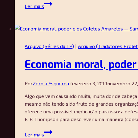
“O
Ler mais
verdadeiro
inimigo
das
massas
está
Arquivo (Séries da TP)
|
Arquivo (Tradutores Prolet
em
nosso
Economia moral, poder
próprio
porão”
—
Por
Zero à Esquerda
fevereiro 3, 2019
novembro 22,
Klaus
Gietinger
Algo que vem causando muita, muita dor de cabeça
mesmo não tendo sido fruto de grandes organizaçõe
oferece uma possível explicação para isso: a def
E. P. Thompson para descrever uma maneira (conse
Economia
Ler mais