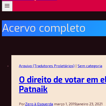
Acervo completo
Arquivo (Tradutores Proletários)
|
Sem categoria
O direito de votar em e
Patnaik
Por
Zero à Esquerda
março 1, 2019
janeiro 23, 2021