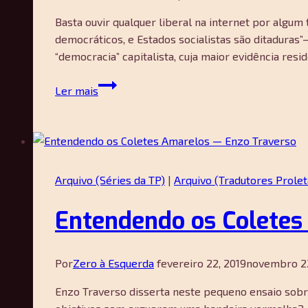
Basta ouvir qualquer liberal na internet por algu
democráticos, e Estados socialistas são ditaduras”
“democracia” capitalista, cuja maior evidência res
O
Ler mais
direito
de
votar
em
eleições
Arquivo (Séries da TP)
|
Arquivo (Tradutores Prolet
não
é
Entendendo os Coletes
sinal
suficiente
de
Por
Zero à Esquerda
fevereiro 22, 2019
novembro 22
democracia
—
Enzo Traverso disserta neste pequeno ensaio sobre
Shikha