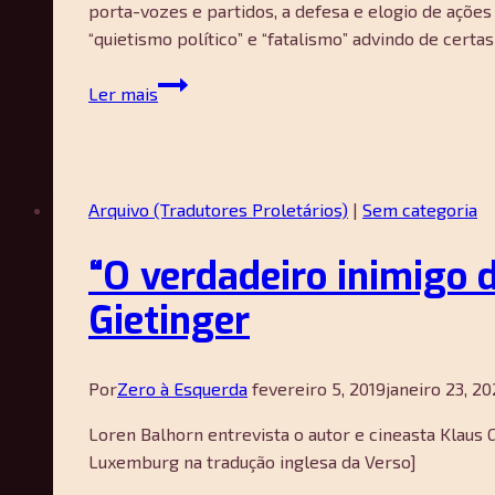
porta-vozes e partidos, a defesa e elogio de açõ
não
“quietismo político” e “fatalismo” advindo de cert
mudará
a
Com
Ler mais
política
os
francesa
Coletes
—
Amarelos:
Slavoj
contra
Arquivo (Tradutores Proletários)
|
Sem categoria
Žižek
a
representação,
“O verdadeiro inimigo 
pela
democracia
Gietinger
—
Christian
Laval,
Por
Zero à Esquerda
fevereiro 5, 2019
janeiro 23, 20
Pierre
Loren Balhorn entrevista o autor e cineasta Klaus
Dardot
Luxemburg na tradução inglesa da Verso]