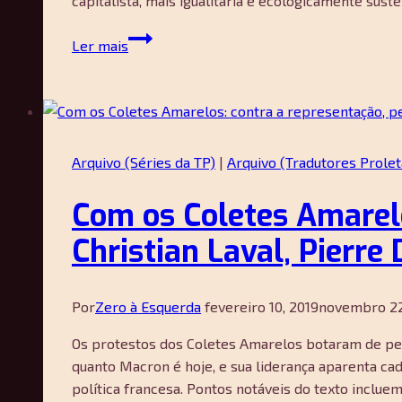
capitalista, mais igualitária e ecologicamente suste
Os
Ler mais
Coletes
Amarelos
se
revoltando
contra
Arquivo (Séries da TP)
|
Arquivo (Tradutores Prolet
o
centrismo
Com os Coletes Amarelo
são
bem
Christian Laval, Pierre
intencionados
–
mas
Por
Zero à Esquerda
fevereiro 10, 2019
novembro 22
seu
Os protestos dos Coletes Amarelos botaram de per
populismo
quanto Macron é hoje, e sua liderança aparenta cad
de
política francesa. Pontos notáveis do texto incl
esquerda