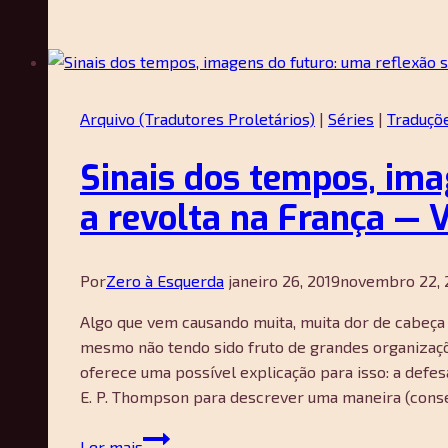
moral,
poder
e
os
Coletes
Arquivo (Tradutores Proletários)
|
Séries
|
Traduçõ
Amarelos
—
Sinais dos tempos, ima
Samuel
Hayat
a revolta na França — V
Por
Zero à Esquerda
janeiro 26, 2019
novembro 22, 
Algo que vem causando muita, muita dor de cabeça
mesmo não tendo sido fruto de grandes organizaçõe
oferece uma possível explicação para isso: a def
E. P. Thompson para descrever uma maneira (conse
Sinais
Ler mais