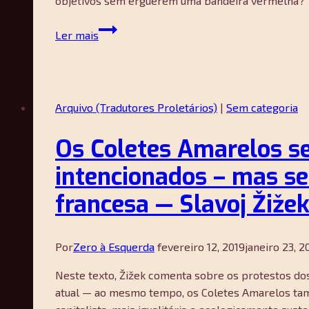
objetivos sem erguerem uma bandeira vermelha?
Patnaik
Entendendo
Ler mais
os
Coletes
Amarelos
—
Arquivo (Tradutores Proletários)
|
Sem categoria
Enzo
Traverso
Os Coletes Amarelos se
intencionados – mas se
francesa — Slavoj Žiže
Por
Zero à Esquerda
fevereiro 12, 2019
janeiro 23, 2
Neste texto, Žižek comenta sobre os protestos dos
atual — ao mesmo tempo, os Coletes Amarelos tam