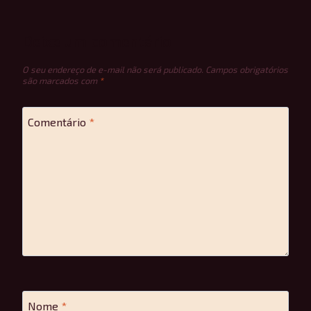
Deixe um comentário
O seu endereço de e-mail não será publicado.
Campos obrigatórios
são marcados com
*
Comentário
*
Nome
*