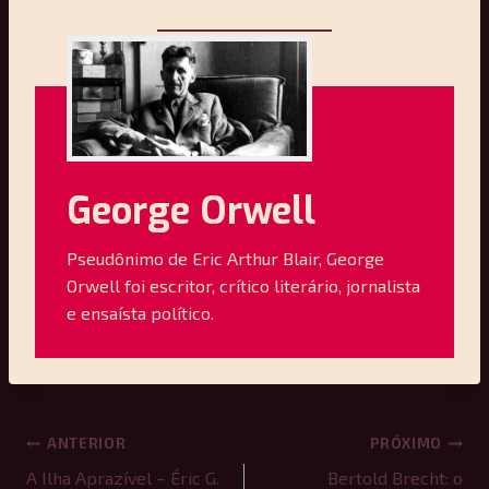
George Orwell
Pseudônimo de Eric Arthur Blair, George
Orwell foi escritor, crítico literário, jornalista
e ensaísta político.
Navegação
ANTERIOR
PRÓXIMO
A Ilha Aprazível – Éric G.
Bertold Brecht: o