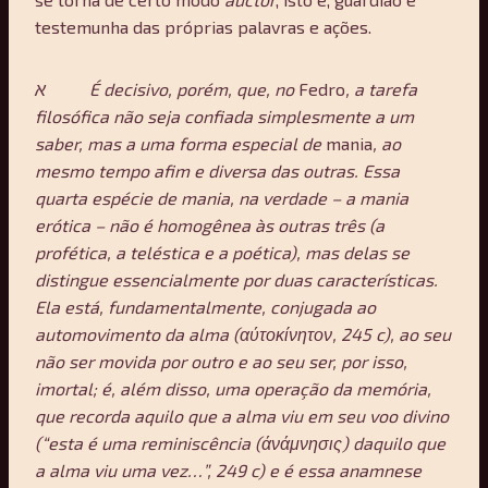
testemunha das próprias palavras e ações.
א
É decisivo, porém, que, no
Fedro
, a tarefa
filosófica não seja confiada simplesmente a um
saber, mas a uma forma especial de
mania
, ao
mesmo tempo afim e diversa das outras. Essa
quarta espécie de mania, na verdade – a mania
erótica – não é homogênea às outras três (a
profética, a teléstica e a poética), mas delas se
distingue essencialmente por duas características.
Ela está, fundamentalmente, conjugada ao
automovimento da alma (αύτοκίνητον, 245 c), ao seu
não ser movida por outro e ao seu ser, por isso,
imortal; é, além disso, uma operação da memória,
que recorda aquilo que a alma viu em seu voo divino
(“esta é uma reminiscência (άνάμνησις) daquilo que
a alma viu uma vez…”, 249 c) e é essa anamnese