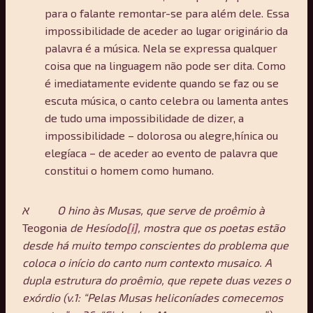
para o falante remontar-se para além dele. Essa
impossibilidade de aceder ao lugar originário da
palavra é a música. Nela se expressa qualquer
coisa que na linguagem não pode ser dita. Como
é imediatamente evidente quando se faz ou se
escuta música, o canto celebra ou lamenta antes
de tudo uma impossibilidade de dizer, a
impossibilidade – dolorosa ou alegre,hínica ou
elegíaca – de aceder ao evento de palavra que
constitui o homem como humano.
א
O hino às Musas, que serve de proêmio à
Teogonia
de Hesíodo
[i]
, mostra que os poetas estão
desde há muito tempo conscientes do problema que
coloca o início do canto num contexto musaico. A
dupla estrutura do proêmio, que repete duas vezes o
exórdio (v.1: “Pelas Musas heliconíades comecemos