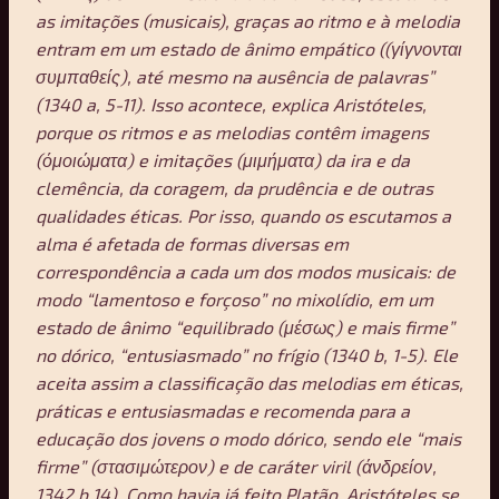
as imitações (musicais), graças ao ritmo e à melodia
entram em um estado de ânimo empático ((γίγνονται
συμπαθείς), até mesmo na ausência de palavras”
(1340 a, 5-11). Isso acontece, explica Aristóteles,
porque os ritmos e as melodias contêm imagens
(όμοιώματα) e imitações (μιμήματα) da ira e da
clemência, da coragem, da prudência e de outras
qualidades éticas. Por isso, quando os escutamos a
alma é afetada de formas diversas em
correspondência a cada um dos modos musicais: de
modo “lamentoso e forçoso” no mixolídio, em um
estado de ânimo “equilibrado (μέσως) e mais firme”
no dórico, “entusiasmado” no frígio (1340 b, 1-5). Ele
aceita assim a classificação das melodias em éticas,
práticas e entusiasmadas e recomenda para a
educação dos jovens o modo dórico, sendo ele “mais
firme” (στασιμώτερον) e de caráter viril (άνδρείον,
1342 b 14). Como havia já feito Platão, Aristóteles se