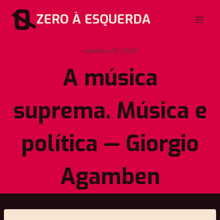
Pular
ZERO À ESQUERDA
para
o
Conteúdo
setembro 14, 2020
A música
suprema. Música e
política — Giorgio
Agamben