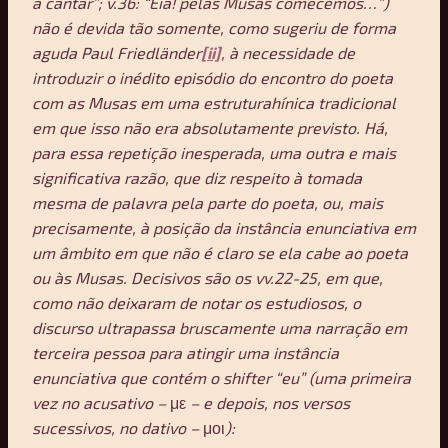
a cantar”; v.36: “Eia! pelas Musas comecemos…”)
não é devida tão somente, como sugeriu de forma
aguda Paul Friedländer
[ii]
, à necessidade de
introduzir o inédito episódio do encontro do poeta
com as Musas em uma estruturahínica tradicional
em que isso não era absolutamente previsto. Há,
para essa repetição inesperada, uma outra e mais
significativa razão, que diz respeito à tomada
mesma de palavra pela parte do poeta, ou, mais
precisamente, à posição da instância enunciativa em
um âmbito em que não é claro se ela cabe ao poeta
ou às Musas. Decisivos são os vv.22-25, em que,
como não deixaram de notar os estudiosos, o
discurso ultrapassa bruscamente uma narração em
terceira pessoa para atingir uma instância
enunciativa que contém o shifter
“eu” (uma primeira
vez no acusativo –
με
– e depois, nos versos
sucessivos, no dativo –
μοι
):