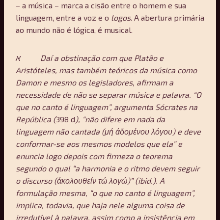
– a música – marca a cisão entre o homem e sua
linguagem, entre a voz e o
logos
. A abertura primária
ao mundo não é lógica, é musical.
א
Daí a obstinação com que Platão e
Aristóteles, mas também teóricos da música como
Damon e mesmo os legisladores, afirmam a
necessidade de não se separar música e palavra. “O
que no canto é linguagem”, argumenta Sócrates na
República (
398 d
), “não difere em nada da
linguagem não cantada (μή άδομένου λόγου) e deve
conformar-se aos mesmos modelos que ela” e
enuncia logo depois com firmeza o teorema
segundo o qual “a harmonia e o ritmo devem seguir
o discurso (άκολουθείν τώ λογώ)” (ibid.). A
formulação mesma, “o que no canto é linguagem”,
implica, todavia, que haja nele alguma coisa de
irredutível à palavra, assim como a insistência em