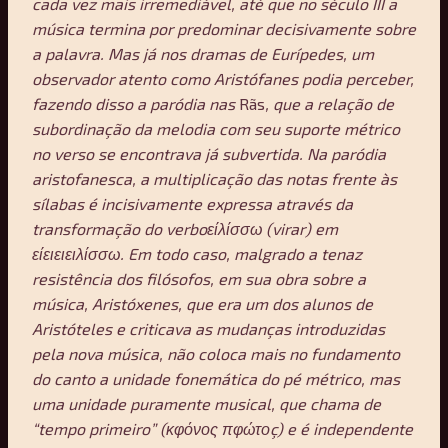
cada vez mais irremediável, até que no século III a
música termina por predominar decisivamente sobre
a palavra. Mas já nos dramas de Eurípedes, um
observador atento como Aristófanes podia perceber,
fazendo disso a paródia nas
Rãs
, que a relação de
subordinação da melodia com seu suporte métrico
no verso se encontrava já subvertida. Na paródia
aristofanesca, a multiplicação das notas frente às
sílabas é incisivamente expressa através da
transformação do verboείλίσσω (virar) em
είειειειλίσσω. Em todo caso, malgrado a tenaz
resistência dos filósofos, em sua obra sobre a
música, Aristóxenes, que era um dos alunos de
Aristóteles e criticava as mudanças introduzidas
pela nova música, não coloca mais no fundamento
do canto a unidade fonemática do pé métrico, mas
uma unidade puramente musical, que chama de
“tempo primeiro” (κφόνος πφώτοç) e é independente