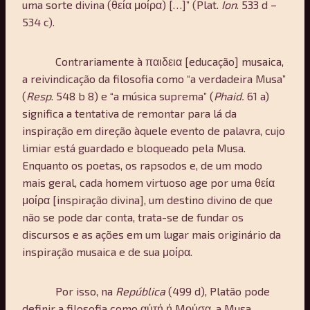
uma sorte divina (θεία μοίρα) […]” (Plat.
Ion
. 533 d –
534 c).
Contrariamente à παιδεια [educação] musaica,
a reivindicação da filosofia como “a verdadeira Musa”
(
Resp
. 548 b 8) e “a música suprema” (
Phaid.
61 a)
significa a tentativa de remontar para lá da
inspiração em direção àquele evento de palavra, cujo
limiar está guardado e bloqueado pela Musa.
Enquanto os poetas, os rapsodos e, de um modo
mais geral, cada homem virtuoso age por uma θεία
μοίρα [inspiração divina], um destino divino de que
não se pode dar conta, trata-se de fundar os
discursos e as ações em um lugar mais originário da
inspiração musaica e de sua μοίρα.
Por isso, na
República
(499 d), Platão pode
definir a filosofia como αύτή ή Мούσα, a Musa