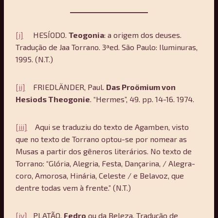
[i]
HESÍODO.
Teogonia
: a origem dos deuses.
Tradução de Jaa Torrano. 3ªed. São Paulo: Iluminuras,
1995. (N.T.)
[ii]
FRIEDLÄNDER, Paul.
Das Proömium von
Hesiods Theogonie
. “Hermes”, 49. pp. 14-16. 1974.
[iii]
Aqui se traduziu do texto de Agamben, visto
que no texto de Torrano optou-se por nomear as
Musas a partir dos gêneros literários. No texto de
Torrano: “Glória, Alegria, Festa, Dançarina, / Alegra-
coro, Amorosa, Hinária, Celeste / e Belavoz, que
dentre todas vem à frente.” (N.T.)
[iv]
PLATÃO.
Fedro
ou da Beleza. Tradução de