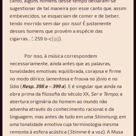
canto, alguns homens desse tempo deixaram-se
sugestionar de tal maneira por esse canto que, assim
embevecidos, se esqueciam de comer e de beber,
tendo morrido sem dar por isso! É justamente
desses homens que provém a espécie das
cigarras…”, 259 b-c
[iv]
).
Por isso, à música correspondem
necessariamente, ainda antes que as palavras,
tonalidades emotivas: equilibrada, corajosa e firme
no modo dórico; lamentosa e frouxa no jônio e no
lídio (
Resp. 398 e – 399 a
). E é singular que ainda na
obra prima da filosofia do século XX,
Ser e Tempo
, a
abertura originária do homem ao mundo não
advenha através do conhecimento racional e da
linguagem, mas antes de tudo em uma
Stimmung
, em
uma tonalidade emotiva cuja terminologia mesma
remonta à esfera acústica (
Stimme
é a voz). A Musa