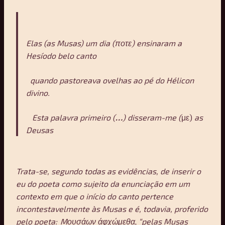
Elas (as Musas) um dia (ποτε) ensinaram a
Hesíodo belo canto
quando pastoreava ovelhas ao pé do Hélicon
divino.
Esta palavra primeiro (
…
) disseram-me (
με)
as
Deusas
Trata-se, segundo todas as evidências, de inserir o
eu do poeta como sujeito da enunciação em um
contexto em que o início do canto pertence
incontestavelmente às Musas e é, todavia, proferido
pelo poeta:
Мουσάων άφχώμεθα
,
“pelas Musas