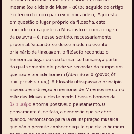
mesma (ou a ideia da Musa – αύτός seguido do artigo
é o termo técnico para exprimir a ideia). Aqui está
em questão o lugar próprio da filosofia: este
coincide com aquele da Musa, isto é, com a origem
da palavra – é, nesse sentido, necessariamente
proemial. Situando-se desse modo no evento
originário da linguagem, o filósofo reconduz o
homem ao lugar do seu tornar-se humano, a partir
do qual somente ele pode se recordar do tempo em
que não era ainda homem (
Men
. 86 a: ό χρόνος ότ’
ούκ ήν άνθρωπος). A filosofia ultrapassa o princípio
musaico em direção à memória, de Mnemosine como
mãe das Musas e deste modo libera o homem da
θεία μοίρα
e torna possível o pensamento. O
pensamento é, de fato, a dimensão que se abre
quando, remontando para lá da inspiração musaica
que não o permite conhecer aquilo que diz, o homem
se torna de certo modo
auctor
, isto é, guardião e