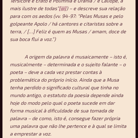
Tersicore e Erato e Polimnia e Urania / e Calíope, a
mais ilustre de todas”
[iii]
) – e descreve sua relação
para com os aedos (vv. 94-97: “Pelas Musas e pelo
golpeante Apolo / há cantores e citaristas sobre a
terra, / […] Feliz é quem as Musas / amam, doce de
sua boca flui a voz.”)
A origem da palavra é musaicamente – isto é,
musicalmente – determinada e o sujeito falante – o
poeta – deve a cada vez prestar contas à
problemática do próprio início. Ainda que a Musa
tenha perdido o significado cultural que tinha no
mundo antigo, o estatuto da poesia depende ainda
hoje do modo pelo qual o poeta sucede em dar
forma musical à dificuldade de sua tomada de
palavra – de como, isto é, consegue fazer própria
uma palavra que não lhe pertence e à qual se limita
a emprestar a voz.