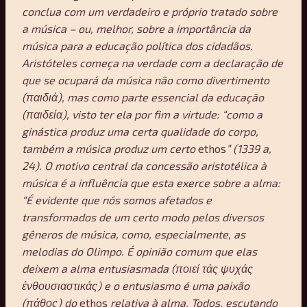
conclua com um verdadeiro e próprio tratado sobre
a música – ou, melhor, sobre a importância da
música para a educação política dos cidadãos.
Aristóteles começa na verdade com a declaração de
que se ocupará da música não como divertimento
(παιδιά), mas como parte essencial da educação
(παιδεία), visto ter ela por fim a virtude: “como a
ginástica produz uma certa qualidade do corpo,
também a música produz um certo
ethos
” (1339 a,
24). O motivo central da concessão aristotélica à
música é a influência que esta exerce sobre a alma:
“É evidente que nós somos afetados e
transformados de um certo modo pelos diversos
gêneros de música, como, especialmente, as
melodias do Olimpo. É opinião comum que elas
deixem a alma entusiasmada (ποιεί τάς ψυχάς
ένθουσιαστικάς) e o entusiasmo é uma paixão
(πάθος) do
ethos
relativa à alma. Todos, escutando