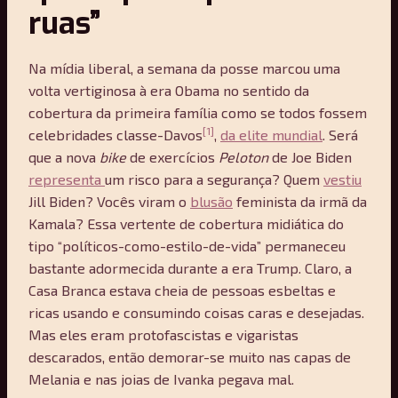
ruas”
Na mídia liberal, a semana da posse marcou uma
volta vertiginosa à era Obama no sentido da
cobertura da primeira família como se todos fossem
[1]
celebridades classe-Davos
,
da elite mundial
. Será
que a nova
bike
de exercícios
Peloton
de Joe Biden
representa
um risco para a segurança? Quem
vestiu
Jill Biden? Vocês viram o
blusão
feminista da irmã da
Kamala? Essa vertente de cobertura midiática do
tipo “políticos-como-estilo-de-vida” permaneceu
bastante adormecida durante a era Trump. Claro, a
Casa Branca estava cheia de pessoas esbeltas e
ricas usando e consumindo coisas caras e desejadas.
Mas eles eram protofascistas e vigaristas
descarados, então demorar-se muito nas capas de
Melania e nas joias de Ivanka pegava mal.