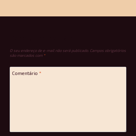
Deixe um comentário
O seu endereço de e-mail não será publicado.
Campos obrigatórios
são marcados com
*
Comentário
*