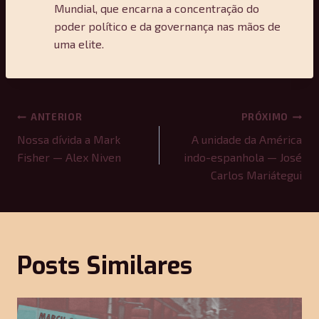
Mundial, que encarna a concentração do
poder político e da governança nas mãos de
uma elite.
Navegação
ANTERIOR
PRÓXIMO
de
Nossa dívida a Mark
A unidade da América
Fisher — Alex Niven
indo-espanhola — José
Post
Carlos Mariátegui
Posts Similares