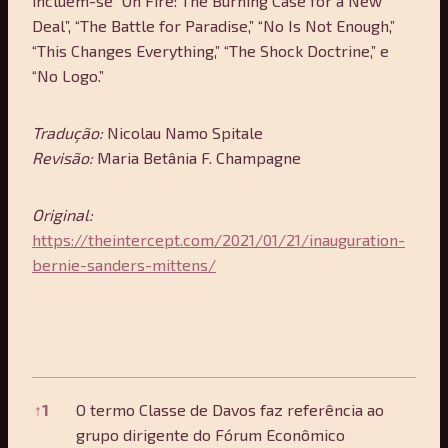
incluem-se “On Fire: The Burning Case for a New
Deal”, “The Battle for Paradise,” “No Is Not Enough,”
“This Changes Everything,” “The Shock Doctrine,” e
“No Logo.”
Tradução:
Nicolau Namo Spitale
Revisão:
Maria Betânia F. Champagne
Original:
https://theintercept.com/2021/01/21/inauguration-
bernie-sanders-mittens/
References
↑
1
O termo Classe de Davos faz referência ao
grupo dirigente do Fórum Econômico