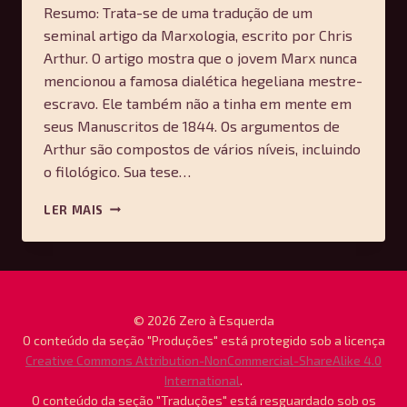
Resumo: Trata-se de uma tradução de um
seminal artigo da Marxologia, escrito por Chris
Arthur. O artigo mostra que o jovem Marx nunca
mencionou a famosa dialética hegeliana mestre-
escravo. Ele também não a tinha em mente em
seus Manuscritos de 1844. Os argumentos de
Arthur são compostos de vários níveis, incluindo
o filológico. Sua tese…
A
LER MAIS
DIALÉTICA
DO
SENHOR-
ESCRAVO
DE
HEGEL
© 2026 Zero à Esquerda
E
O conteúdo da seção "Produções" está protegido sob a licença
UM
Creative Commons Attribution-NonCommercial-ShareAlike 4.0
MITO
International
.
DA
O conteúdo da seção "Traduções" está resguardado sob os
MARXOLOGIA