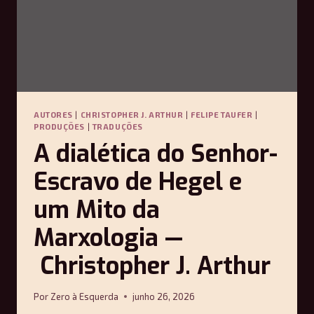
AUTORES
|
CHRISTOPHER J. ARTHUR
|
FELIPE TAUFER
|
PRODUÇÕES
|
TRADUÇÕES
A dialética do Senhor-
Escravo de Hegel e
um Mito da
Marxologia —
Christopher J. Arthur
Por
Zero à Esquerda
junho 26, 2026