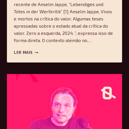
recente de Anselm Jappe, “Lebendiges und
Totes in der Wertkritik” [1] Anselm Jappe, Vivos
e mortos na crítica do valor. Algumas teses
apressadas sobre o estado atual da crítica do
valor. Zero a esquerda, 2024. ”, expressa isso de
forma direta. O contexto alemão no…
UM
LER MAIS
CAPÍTULO
LOCAL
DA
CRISE:
SOBRE
A
RECEPÇÃO
DA
“CRÍTICA
DO
VALOR”
NO
BRASIL