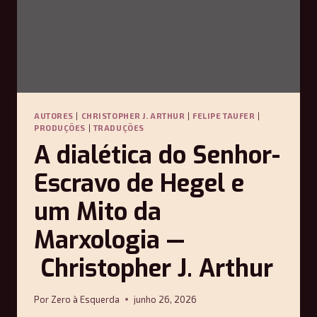
AUTORES
|
CHRISTOPHER J. ARTHUR
|
FELIPE TAUFER
|
PRODUÇÕES
|
TRADUÇÕES
A dialética do Senhor-
Escravo de Hegel e
um Mito da
Marxologia —
Christopher J. Arthur
Por
Zero à Esquerda
junho 26, 2026