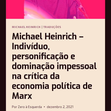
–
MARCOS
BARREIRA
MICHAEL HEINRICH
|
TRADUÇÕES
Michael Heinrich –
Indivíduo,
personificação e
dominação impessoal
na crítica da
economia política de
Marx
Por
Zero à Esquerda
dezembro 2, 2021