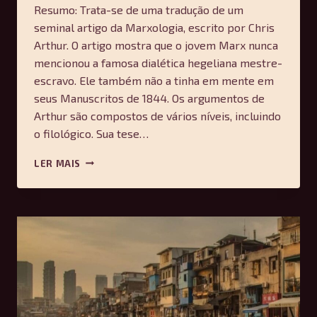
Resumo: Trata-se de uma tradução de um
seminal artigo da Marxologia, escrito por Chris
Arthur. O artigo mostra que o jovem Marx nunca
mencionou a famosa dialética hegeliana mestre-
escravo. Ele também não a tinha em mente em
seus Manuscritos de 1844. Os argumentos de
Arthur são compostos de vários níveis, incluindo
o filológico. Sua tese…
A
LER MAIS
DIALÉTICA
DO
SENHOR-
ESCRAVO
DE
HEGEL
E
UM
MITO
DA
MARXOLOGIA