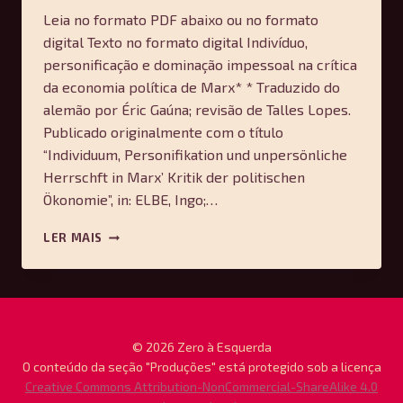
Leia no formato PDF abaixo ou no formato
digital Texto no formato digital Indivíduo,
personificação e dominação impessoal na crítica
da economia política de Marx* * Traduzido do
alemão por Éric Gaúna; revisão de Talles Lopes.
Publicado originalmente com o título
“Individuum, Personifikation und unpersönliche
Herrschft in Marx’ Kritik der politischen
Ökonomie”, in: ELBE, Ingo;…
MICHAEL
LER MAIS
HEINRICH
–
INDIVÍDUO,
PERSONIFICAÇÃO
E
DOMINAÇÃO
© 2026 Zero à Esquerda
IMPESSOAL
O conteúdo da seção "Produções" está protegido sob a licença
NA
Creative Commons Attribution-NonCommercial-ShareAlike 4.0
CRÍTICA