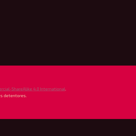
ial-ShareAlike 4.0 International
.
us detentores.