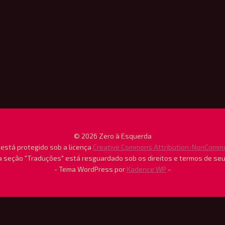
BADIOU
© 2026 Zero à Esquerda
está protegido sob a licença
Creative Commons Attribution-NonCommerc
 seção "Traduções" está resguardado sob os direitos e termos de se
- Tema WordPress por
Kadence WP
-