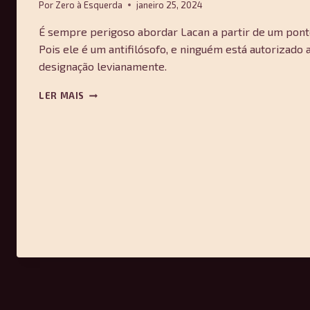
Por
Zero à Esquerda
janeiro 25, 2024
É sempre perigoso abordar Lacan a partir de um ponto 
Pois ele é um antifilósofo, e ninguém está autorizado 
designação levianamente.
LACAN
LER MAIS
E
OS
PRÉ-
SOCRÁTICOS
–
ALAIN
BADIOU