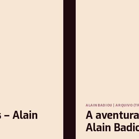
ALAIN BADIOU
|
ARQUIVO (T
 – Alain
A aventura
Alain Badi