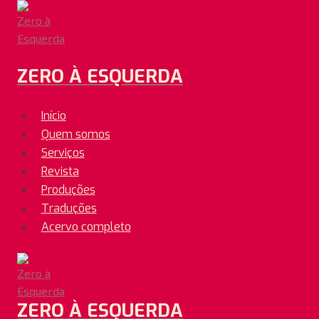
Pular
para
o
Conteúdo
ZERO À ESQUERDA
Início
Quem somos
Serviços
Revista
Produções
Traduções
Acervo completo
ZERO À ESQUERDA