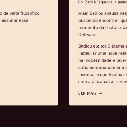
Por
Zero à Esquerda
junho
de vista filosófico.
Alain Badiou analisa ne
a assumir essa
buscando encontrar quai
momento da História da 
Deleuze.
Badiou elenca 6 elemento
instaurar uma nova relaç
na modernidade e levá-
cotidiano; abandonar a 
inventar o que Badiou c
com a psicanálise; reinv
A
LER MAIS
AVENTURA
DA
FILOSOFIA
FRANCESA
—
ALAIN