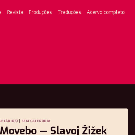
s
Revista
Produções
Traduções
Acervo completo
LETÁRIOS)
|
SEM CATEGORIA
Movebo — Slavoj Žižek