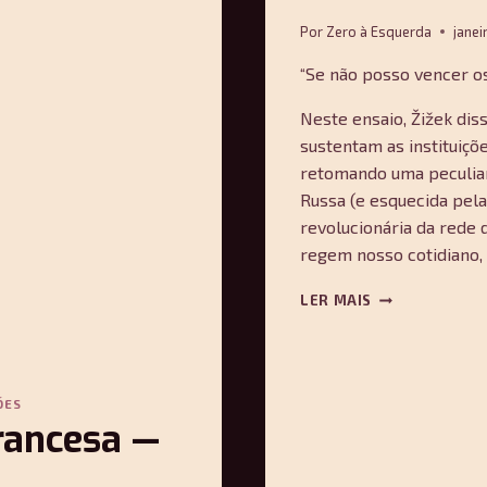
Por
Zero à Esquerda
janei
“Se não posso vencer os
Neste ensaio, Žižek dis
sustentam as instituiçõ
retomando uma peculiar
Russa (e esquecida pel
revolucionária da rede 
regem nosso cotidiano, 
ACHERONTA
LER MAIS
MOVEBO
—
SLAVOJ
ŽIŽEK
ÕES
francesa —