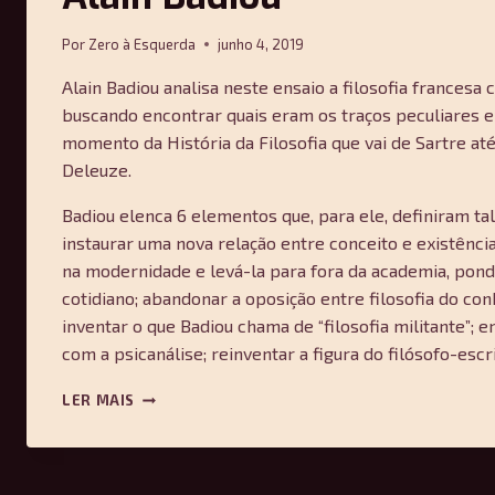
Por
Zero à Esquerda
junho 4, 2019
Alain Badiou analisa neste ensaio a filosofia frances
buscando encontrar quais eram os traços peculiares e
momento da História da Filosofia que vai de Sartre até
Deleuze.
Badiou elenca 6 elementos que, para ele, definiram tal 
instaurar uma nova relação entre conceito e existência;
na modernidade e levá-la para fora da academia, pond
cotidiano; abandonar a oposição entre filosofia do co
inventar o que Badiou chama de “filosofia militante”; 
com a psicanálise; reinventar a figura do filósofo-escri
A
LER MAIS
AVENTURA
DA
FILOSOFIA
FRANCESA