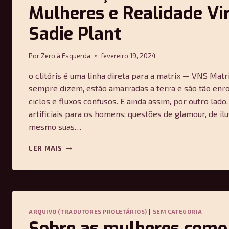
Mulheres e Realidade Vi
Sadie Plant
Por
Zero à Esquerda
fevereiro 19, 2024
o clitóris é uma linha direta para a matrix — VNS Matr
sempre dizem, estão amarradas a terra e são tão enr
ciclos e fluxos confusos. E ainda assim, por outro lado
artificiais para os homens: questões de glamour, de ilu
mesmo suas…
FEMINIZAÇÕES:
LER MAIS
REFLEXÕES
SOBRE
MULHERES
E
REALIDADE
VIRTUAL
ARQUIVO (TRADUTORES PROLETÁRIOS)
|
SEM CATEGORIA
—
Sobre as mulheres como 
SADIE