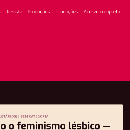
s
Revista
Produções
Traduções
Acervo completo
LETÁRIOS)
|
SEM CATEGORIA
o o feminismo lésbico —