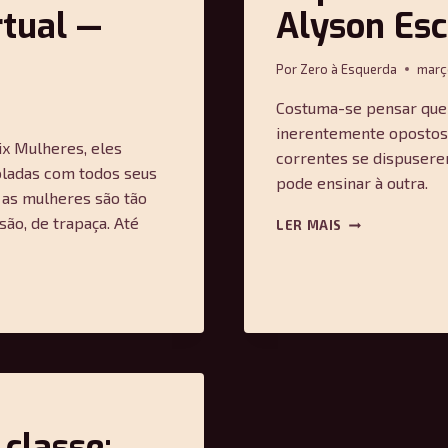
rtual —
Alyson Esc
Por
Zero à Esquerda
març
Costuma-se pensar que 
inerentemente opostos 
ix Mulheres, eles
correntes se dispusere
oladas com todos seus
pode ensinar à outra.
, as mulheres são tão
REPENSANDO
são, de trapaça. Até
LER MAIS
O
FEMINISMO
LÉSBICO
—
ALYSON
ESCALANTE
classe: