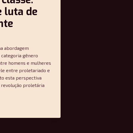
 luta de
nte
uma abordagem
 categoria gênero
ntre homens e mulheres
le entre proletariado e
to esta perspectiva
revolução proletária