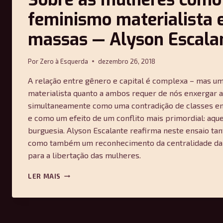
PLANT
feminismo materialista e
massas — Alyson Escala
Por
Zero à Esquerda
dezembro 26, 2018
A relação entre gênero e capital é complexa – mas 
materialista quanto a ambos requer de nós enxergar a
simultaneamente como uma contradição de classes e
e como um efeito de um conflito mais primordial: aque
burguesia. Alyson Escalante reafirma neste ensaio tan
como também um reconhecimento da centralidade da 
para a libertação das mulheres.
SOBRE
LER MAIS
AS
MULHERES
COMO
CLASSE: