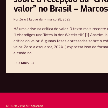
valor” no Brasil – Marcos
Por
Zero à Esquerda
março 28, 2025
Há uma crise na crítica do valor. O texto mais recente
“Lebendiges und Totes in der Wertkritik” [1] Anselm J
crítica do valor. Algumas teses apressadas sobre o est
valor. Zero a esquerda, 2024. ”, expressa isso de forma
alemão no…
UM
LER MAIS
CAPÍTULO
LOCAL
DA
CRISE:
SOBRE
A
RECEPÇÃO
DA
“CRÍTICA
© 2026 Zero à Esquerda