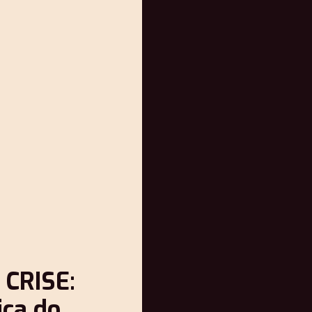
CRISE:
ica do