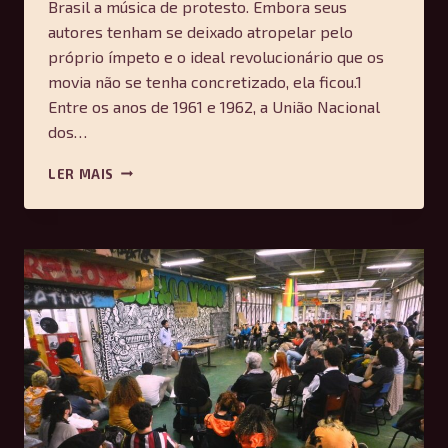
Brasil a música de protesto. Embora seus
autores tenham se deixado atropelar pelo
próprio ímpeto e o ideal revolucionário que os
movia não se tenha concretizado, ela ficou.1
Entre os anos de 1961 e 1962, a União Nacional
dos…
UM
LER MAIS
MODO
MÁGICO
DE
INVOCAR
A
MARCHA
DA
HISTÓRIA
–
MARILENA
CHAUÍ