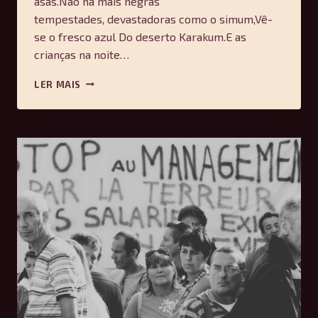
asas.Não há mais negras
tempestades, devastadoras como o simum,Vê-
se o fresco azul Do deserto Karakum.E as
crianças na noite…
QUE
LER MAIS
ASSIM
SEJA!
(1951)
–
ANNA
AKHMÁTOVA