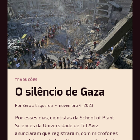
DA
CATÁSTROFE
—
ARIANE
VELASCO
E
GABRIEL
TELES
TRADUÇÕES
O silêncio de Gaza
Por
Zero à Esquerda
novembro 4, 2023
Por esses dias, cientistas da School of Plant
Sciences da Universidade de Tel Aviv,
anunciaram que registraram, com microfones