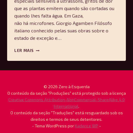
especiais sensíveis a ultrassons, gritos de dor
que as plantas emitem quando são cortadas ou
quando lhes falta água. Em Gaza,
não há microfones. Giorgio Agamben Filósofo
italiano conhecido pelas suas obras sobre o
estado de exceção e…
O
LER MAIS
SILÊNCIO
DE
GAZA
© 2026 Zero à Esquerda
O conteúdo da seção "Produções" está protegido sob a licença
Creative Commons Attribution-NonCommercial-ShareAlike 4.0
International
.
O conteúdo da seção "Traduções" está resguardado sob os
direitos e termos de seus detentores.
- Tema WordPress por
Kadence WP
-