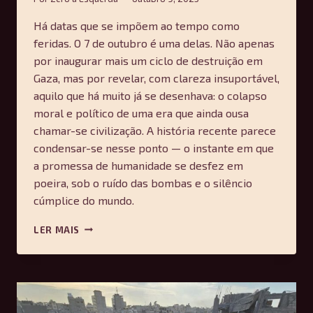
Há datas que se impõem ao tempo como
feridas. O 7 de outubro é uma delas. Não apenas
por inaugurar mais um ciclo de destruição em
Gaza, mas por revelar, com clareza insuportável,
aquilo que há muito já se desenhava: o colapso
moral e político de uma era que ainda ousa
chamar-se civilização. A história recente parece
condensar-se nesse ponto — o instante em que
a promessa de humanidade se desfez em
poeira, sob o ruído das bombas e o silêncio
cúmplice do mundo.
LEMBRAR
LER MAIS
GAZA:
DOIS
ANOS
NO
TEMPO
SUSPENSO