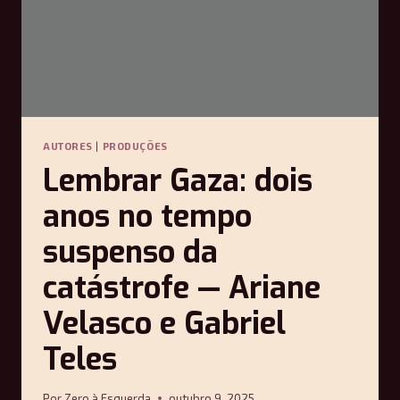
AUTORES
|
PRODUÇÕES
Lembrar Gaza: dois
anos no tempo
suspenso da
catástrofe — Ariane
Velasco e Gabriel
Teles
Por
Zero à Esquerda
outubro 9, 2025