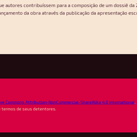
que autores contribuíssem para a composição de um dossiê da
o lançamento da obra através da publicação da apresentação esc
ive Commons Attribution-NonCommercial-ShareAlike 4.0 International
.
e termos de seus detentores.