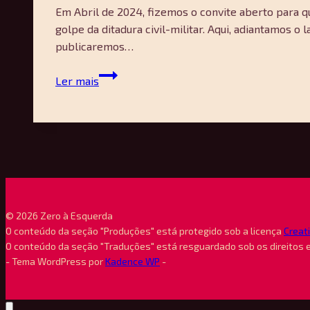
Em Abril de 2024, fizemos o convite aberto para 
golpe da ditadura civil-militar. Aqui, adiantamos 
publicaremos…
Apresentação
Ler mais
Dossiê
#64
–
Felipe
Aiello
e
Wesley
Sousa
© 2026 Zero à Esquerda
O conteúdo da seção "Produções" está protegido sob a licença
Creat
O conteúdo da seção "Traduções" está resguardado sob os direitos 
- Tema WordPress por
Kadence WP
-