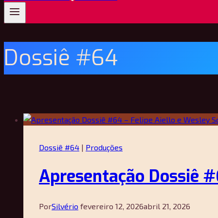
Dossiê #64
Dossiê #64
|
Produções
Apresentação Dossiê #6
Por
Silvério
fevereiro 12, 2026
abril 21, 2026