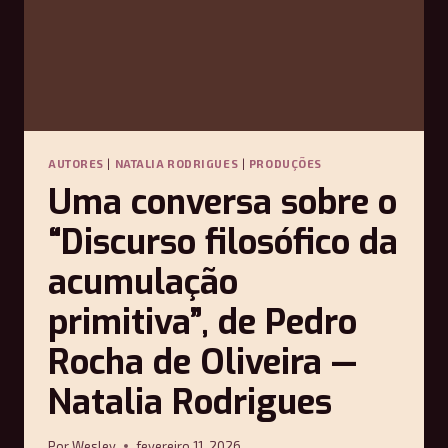
AUTORES
|
NATALIA RODRIGUES
|
PRODUÇÕES
Uma conversa sobre o
“Discurso filosófico da
acumulação
primitiva”, de Pedro
Rocha de Oliveira —
Natalia Rodrigues
Por
Wesley
fevereiro 11, 2026