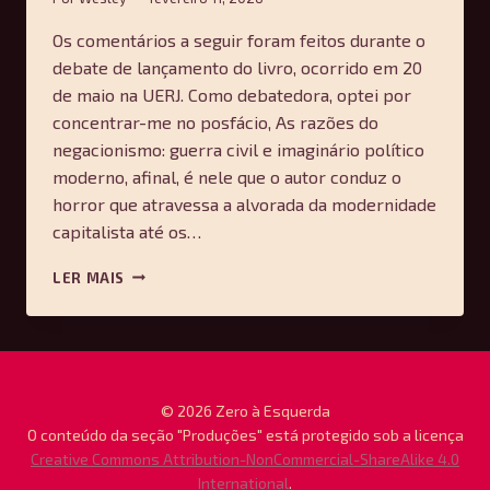
Os comentários a seguir foram feitos durante o
debate de lançamento do livro, ocorrido em 20
de maio na UERJ. Como debatedora, optei por
concentrar-me no posfácio, As razões do
negacionismo: guerra civil e imaginário político
moderno, afinal, é nele que o autor conduz o
horror que atravessa a alvorada da modernidade
capitalista até os…
UMA
LER MAIS
CONVERSA
SOBRE
O
“DISCURSO
FILOSÓFICO
DA
© 2026 Zero à Esquerda
ACUMULAÇÃO
O conteúdo da seção "Produções" está protegido sob a licença
PRIMITIVA”,
Creative Commons Attribution-NonCommercial-ShareAlike 4.0
DE
International
.