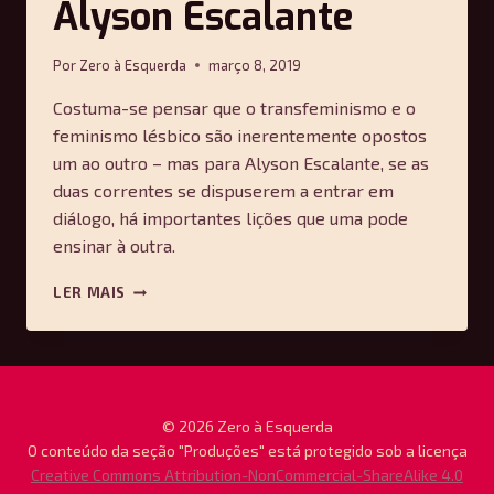
Alyson Escalante
Por
Zero à Esquerda
março 8, 2019
Costuma-se pensar que o transfeminismo e o
feminismo lésbico são inerentemente opostos
um ao outro – mas para Alyson Escalante, se as
duas correntes se dispuserem a entrar em
diálogo, há importantes lições que uma pode
ensinar à outra.
REPENSANDO
LER MAIS
O
FEMINISMO
LÉSBICO
—
ALYSON
ESCALANTE
© 2026 Zero à Esquerda
O conteúdo da seção "Produções" está protegido sob a licença
Creative Commons Attribution-NonCommercial-ShareAlike 4.0