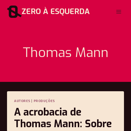
Pular
ZERO À ESQUERDA
para
o
Conteúdo
Thomas Mann
AUTORES
|
PRODUÇÕES
A acrobacia de
Thomas Mann: Sobre