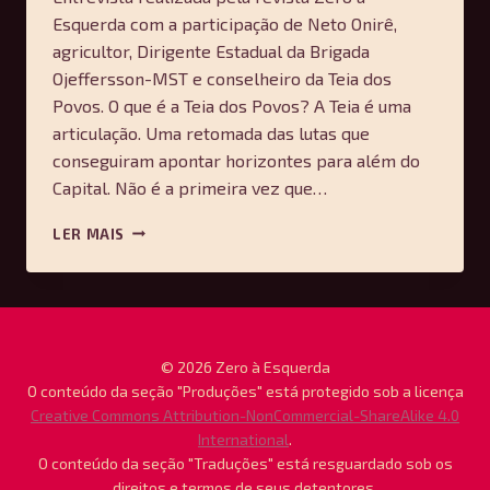
Esquerda com a participação de Neto Onirê,
agricultor, Dirigente Estadual da Brigada
Ojeffersson-MST e conselheiro da Teia dos
Povos. O que é a Teia dos Povos? A Teia é uma
articulação. Uma retomada das lutas que
conseguiram apontar horizontes para além do
Capital. Não é a primeira vez que…
A
LER MAIS
ARTICULAÇÃO
DOS
POVOS
PARA
ALÉM
DO
© 2026 Zero à Esquerda
CAPITAL
O conteúdo da seção "Produções" está protegido sob a licença
–
Creative Commons Attribution-NonCommercial-ShareAlike 4.0
ENTREVISTA
International
.
COM
O conteúdo da seção "Traduções" está resguardado sob os
NETO
direitos e termos de seus detentores.