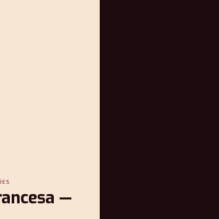
ÕES
francesa —