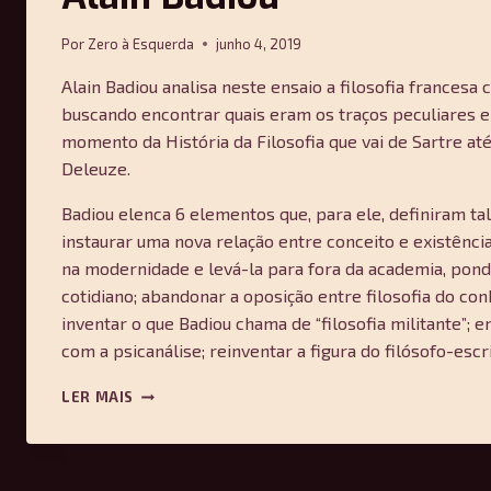
Por
Zero à Esquerda
junho 4, 2019
Alain Badiou analisa neste ensaio a filosofia frances
buscando encontrar quais eram os traços peculiares e
momento da História da Filosofia que vai de Sartre até
Deleuze.
Badiou elenca 6 elementos que, para ele, definiram tal 
instaurar uma nova relação entre conceito e existência;
na modernidade e levá-la para fora da academia, pond
cotidiano; abandonar a oposição entre filosofia do co
inventar o que Badiou chama de “filosofia militante”; 
com a psicanálise; reinventar a figura do filósofo-escri
A
LER MAIS
AVENTURA
DA
FILOSOFIA
FRANCESA