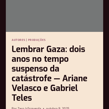
AUTORES
|
PRODUÇÕES
Lembrar Gaza: dois
anos no tempo
suspenso da
catástrofe — Ariane
Velasco e Gabriel
Teles
Por
Zero à Esquerda
outubro 9, 2025