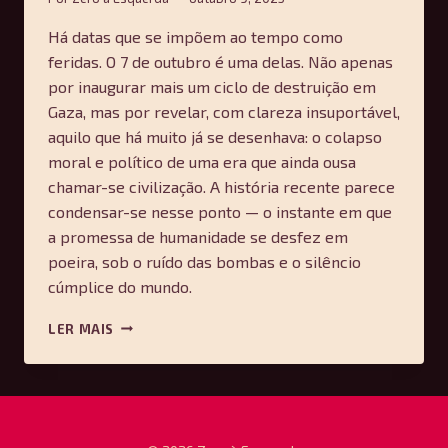
Há datas que se impõem ao tempo como
feridas. O 7 de outubro é uma delas. Não apenas
por inaugurar mais um ciclo de destruição em
Gaza, mas por revelar, com clareza insuportável,
aquilo que há muito já se desenhava: o colapso
moral e político de uma era que ainda ousa
chamar-se civilização. A história recente parece
condensar-se nesse ponto — o instante em que
a promessa de humanidade se desfez em
poeira, sob o ruído das bombas e o silêncio
cúmplice do mundo.
LEMBRAR
LER MAIS
GAZA:
DOIS
ANOS
NO
TEMPO
SUSPENSO