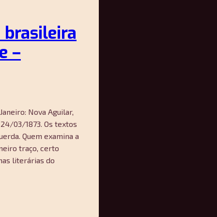
 brasileira
e –
aneiro: Nova Aguilar,
 24/03/1873. Os textos
querda. Quem examina a
meiro traço, certo
as literárias do