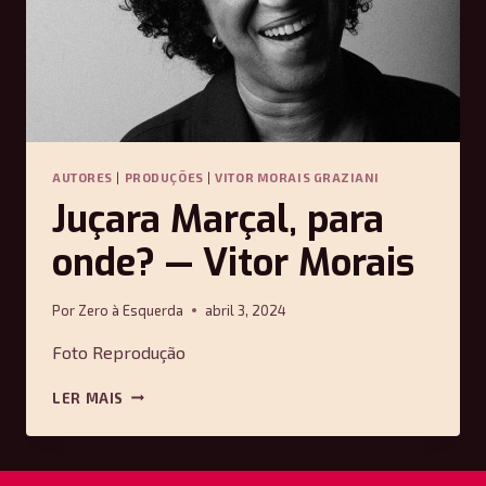
AUTORES
|
PRODUÇÕES
|
VITOR MORAIS GRAZIANI
Juçara Marçal, para
onde? — Vitor Morais
Por
Zero à Esquerda
abril 3, 2024
Foto Reprodução
JUÇARA
LER MAIS
MARÇAL,
PARA
ONDE?
—