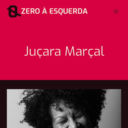
Pular
ZERO À ESQUERDA
para
o
Conteúdo
Juçara Marçal