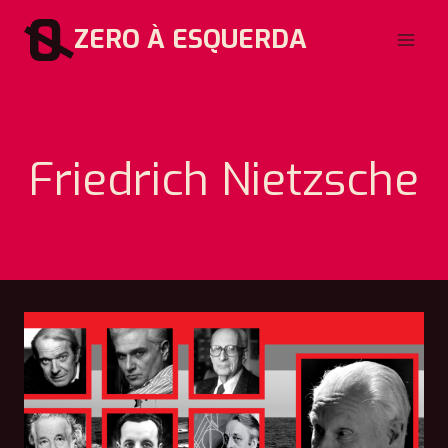
Pular
ZERO À ESQUERDA
para
o
Conteúdo
Friedrich Nietzsche