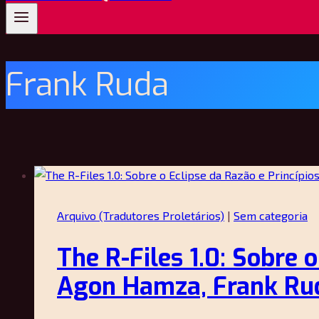
Frank Ruda
Arquivo (Tradutores Proletários)
|
Sem categoria
The R-Files 1.0: Sobre o
Agon Hamza, Frank Ru