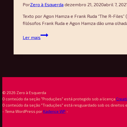
Por
Zero à Esquerda
dezembro 21, 2020
abril 7, 202
Texto por Agon Hamza e Frank Ruda “The R-Files” (
filósofos Frank Ruda e Agon Hamza dão uma olhada
The
Ler mais
R-
Files
1.0:
Sobre
o
Eclipse
da
Razão
© 2026 Zero à Esquerda
e
O conteúdo da seção "Produções" está protegido sob a licença
Creat
O conteúdo da seção "Traduções" está resguardado sob os direitos 
Princípios
- Tema WordPress por
Kadence WP
-
da
Filosofia
do