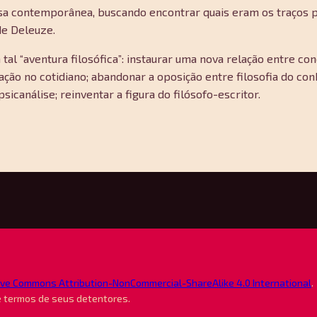
ncesa contemporânea, buscando encontrar quais eram os traços 
 de Deleuze.
tal “aventura filosófica”: instaurar uma nova relação entre con
ação no cotidiano; abandonar a oposição entre filosofia do co
sicanálise; reinventar a figura do filósofo-escritor.
ive Commons Attribution-NonCommercial-ShareAlike 4.0 International
.
e termos de seus detentores.