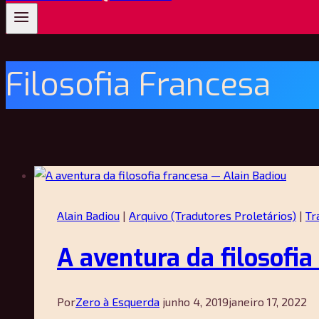
Filosofia Francesa
Alain Badiou
|
Arquivo (Tradutores Proletários)
|
Tr
A aventura da filosofia
Por
Zero à Esquerda
junho 4, 2019
janeiro 17, 2022