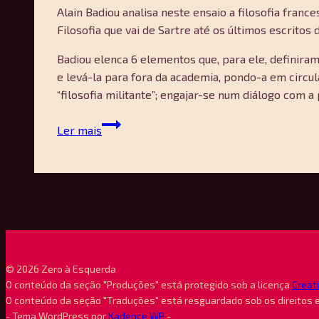
Alain Badiou analisa neste ensaio a filosofia fra
Filosofia que vai de Sartre até os últimos escritos
Badiou elenca 6 elementos que, para ele, definiram 
e levá-la para fora da academia, pondo-a em circul
“filosofia militante”; engajar-se num diálogo com a p
A
Ler mais
aventura
da
filosofia
francesa
—
Alain
Badiou
© 2026 Zero à Esquerda
O conteúdo da seção "Produções" está protegido sob a licença
Creat
O conteúdo da seção "Traduções" está resguardado sob os direitos 
- Tema WordPress por
Kadence WP
-