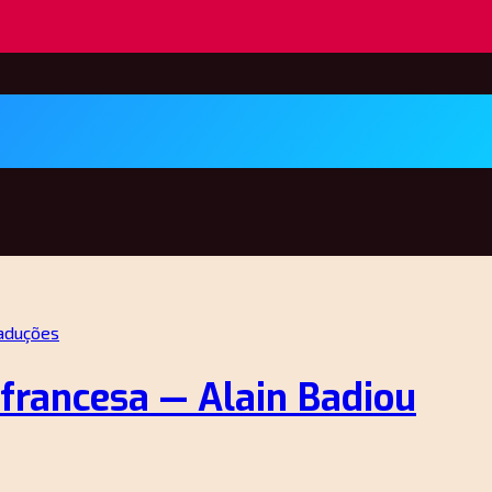
aduções
 francesa — Alain Badiou