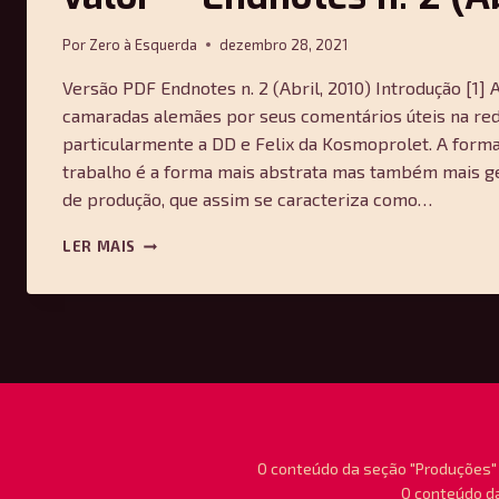
Por
Zero à Esquerda
dezembro 28, 2021
Versão PDF Endnotes n. 2 (Abril, 2010) Introdução [1
camaradas alemães por seus comentários úteis na red
particularmente a DD e Felix da Kosmoprolet. A forma
trabalho é a forma mais abstrata mas também mais g
de produção, que assim se caracteriza como…
COMUNIZAÇÃO
LER MAIS
E
TEORIA
DA
FORMA-
VALOR
—
ENDNOTES
N.
2
(ABRIL,
O conteúdo da seção "Produções" 
2010)
O conteúdo da