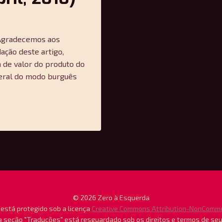
] Agradecemos aos
ação deste artigo,
 de valor do produto do
eral do modo burguês
© 2026 Zero à Esquerda
está protegido sob a licença
Creative Commons Attribution-NonCommerc
 seção "Traduções" está resguardado sob os direitos e termos de se