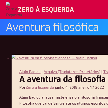
Pular
ZERO À ESQUERDA
para
o
Conteúdo
Aventura filosófica
Alain Badiou
|
Arquivo (Tradutores Proletários)
|
Tr
A aventura da filosofia
Por
Zero à Esquerda
junho 4, 2019
janeiro 17, 2022
Alain Badiou analisa neste ensaio a filosofia fra
Filosofia que vai de Sartre até os últimos escritos