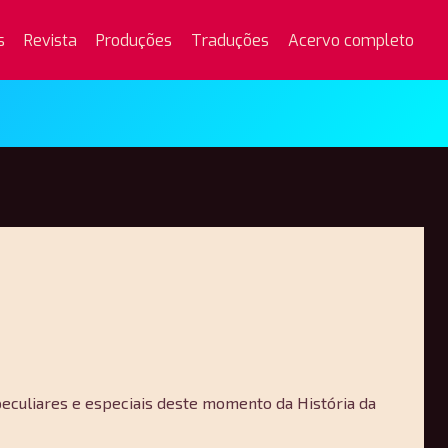
s
Revista
Produções
Traduções
Acervo completo
peculiares e especiais deste momento da História da