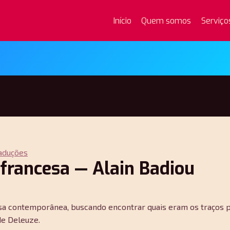
Início
Quem somos
Serviço
aduções
 francesa — Alain Badiou
ncesa contemporânea, buscando encontrar quais eram os traços 
 de Deleuze.