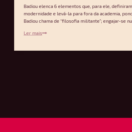
Badiou elenca 6 elementos que, para ele, definiram t
modernidade e levá-la para fora da academia, pondo
Badiou chama de “filosofia militante”; engajar-se nu
A
Ler mais
aventura
da
filosofia
francesa
—
Alain
Badiou