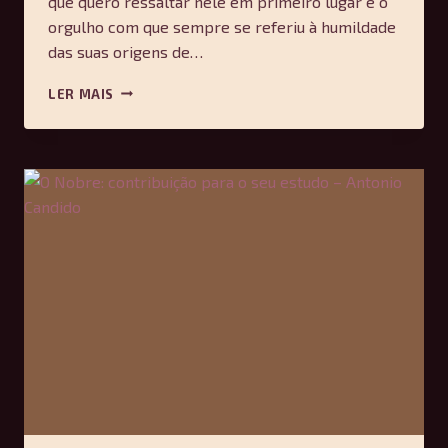
que quero ressaltar nele em primeiro lugar é o
orgulho com que sempre se referiu à humildade
das suas origens de…
FLORESTAN
LER MAIS
E
O
MST
–
ANTONIO
CANDIDO