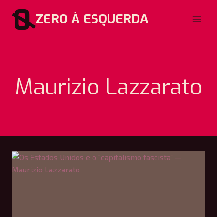
Pular
ZERO À ESQUERDA
para
o
Conteúdo
Maurizio Lazzarato