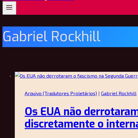
Gabriel Rockhill
Arquivo (Tradutores Proletários)
|
Gabriel Rockhill
Os EUA não derrotaram
discretamente o intern