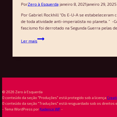
Por
Zero à Esquerda
janeiro 8, 2021
janeiro 29, 2025
Por Gabriel Rockhill “Os E-U-A se estabeleceram c
de toda atividade anti-imperialista no planeta. 
fascismo foi derrotado na Segunda Guerra pelas de
Os
Ler mais
EUA
não
derrotaram
o
fascismo
na
Segunda
Guerra
© 2026 Zero à Esquerda
Mundial,
O conteúdo da seção "Produções" está protegido sob a licença
Creat
O conteúdo da seção "Traduções" está resguardado sob os direitos 
eles
- Tema WordPress por
Kadence WP
-
discretamente
o