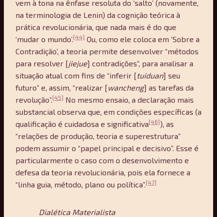
vem à tona na ênfase resoluta do ‘salto’ (novamente,
na terminologia de Lenin) da cognição teórica à
prática revolucionária, que nada mais é do que
[44]
‘mudar o mundo’.
Ou, como ele coloca em ‘Sobre a
Contradição’, a teoria permite desenvolver “métodos
para resolver [
jiejue
] contradições”, para analisar a
situação atual com fins de “inferir [
tuiduan
] seu
futuro” e, assim, “realizar [
wancheng
] as tarefas da
[45]
revolução”.
No mesmo ensaio, a declaração mais
substancial observa que, em condições específicas (a
[46]
qualificação é cuidadosa e significativa
), as
“relações de produção, teoria e superestrutura”
podem assumir o “papel principal e decisivo”. Esse é
particularmente o caso com o desenvolvimento e
defesa da teoria revolucionária, pois ela fornece a
[47]
“linha guia, método, plano ou política”.
Dialética Materialista