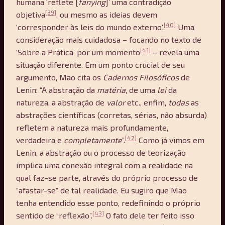
humana ‘reflete [
fanying
]’ uma contradição
[39]
objetiva
, ou mesmo as ideias devem
[40]
‘corresponder às leis do mundo externo’.
Uma
consideração mais cuidadosa – focando no texto de
[41]
‘Sobre a Prática’ por um momento
– revela uma
situação diferente. Em um ponto crucial de seu
argumento, Mao cita os
Cadernos Filosóficos
de
Lenin: “A abstração da
matéria
, de uma
lei
da
natureza, a abstração de
valor
etc., enfim,
todas
as
abstrações científicas (corretas, sérias, não absurda)
refletem a natureza mais profundamente,
[42]
verdadeira e
completamente
”.
Como já vimos em
Lenin, a abstração ou o processo de teorização
implica uma conexão integral com a realidade na
qual faz-se parte, através do próprio processo de
“afastar-se” de tal realidade. Eu sugiro que Mao
tenha entendido esse ponto, redefinindo o próprio
[43]
sentido de “reflexão”.
O fato dele ter feito isso