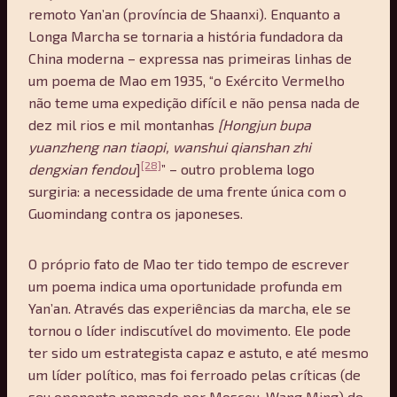
remoto Yan’an (província de Shaanxi). Enquanto a
Longa Marcha se tornaria a história fundadora da
China moderna – expressa nas primeiras linhas de
um poema de Mao em 1935, “o Exército Vermelho
não teme uma expedição difícil e não pensa nada de
dez mil rios e mil montanhas
[Hongjun bupa
yuanzheng nan tiaopi, wanshui qianshan zhi
[28]
dengxian fendou
]
” – outro problema logo
surgiria: a necessidade de uma frente única com o
Guomindang contra os japoneses.
O próprio fato de Mao ter tido tempo de escrever
um poema indica uma oportunidade profunda em
Yan’an. Através das experiências da marcha, ele se
tornou o líder indiscutível do movimento. Ele pode
ter sido um estrategista capaz e astuto, e até mesmo
um líder político, mas foi ferroado pelas críticas (de
seu oponente nomeado por Moscou, Wang Ming) de