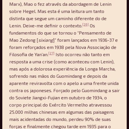
Marx), Mao o fez através da abordagem de Lenin
sobre Hegel. Mas esta é uma leitura um tanto
distinta que segue um caminho diferente do de
[26]
Lenin. Deixe-me definir o contexto.
Os
fundamentos do que se tornou o “Pensamento de
Mao Zedong [
sixiang
]” foram lançados em 1936-37 e
foram reforçados em 1938 pela Nova Associação de
[27]
Filosofia de Yan’an.
Isto ocorreu não tanto em
resposta a uma crise (como aconteceu com Lenin),
mas após a dolorosa experiência da Longa Marcha,
sofrendo nas mãos do Guomindang e depois da
aparente reviravolta com o apelo a uma frente unida
contra os japoneses. Forçado pelo Guomindang a sair
do Soviete Jiangxi-Fujian em outubro de 1934, o
corpo principal do Exército Vermelho atravessou
25.000 milhas chinesas em algumas das paisagens
mais acidentadas do mundo, perdeu 90% de suas
forças e finalmente chegou tarde em 1935 para o