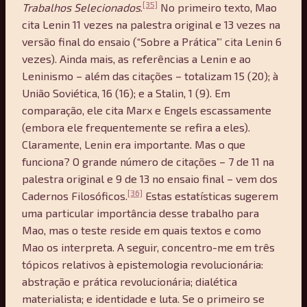
[35]
Trabalhos Selecionados
.
No primeiro texto, Mao
cita Lenin 11 vezes na palestra original e 13 vezes na
versão final do ensaio (“Sobre a Prática”’ cita Lenin 6
vezes). Ainda mais, as referências a Lenin e ao
Leninismo – além das citações – totalizam 15 (20); à
União Soviética, 16 (16); e a Stalin, 1 (9). Em
comparação, ele cita Marx e Engels escassamente
(embora ele frequentemente se refira a eles).
Claramente, Lenin era importante. Mas o que
funciona? O grande número de citações – 7 de 11 na
palestra original e 9 de 13 no ensaio final – vem dos
[36]
Cadernos Filosóficos.
Estas estatísticas sugerem
uma particular importância desse trabalho para
Mao, mas o teste reside em quais textos e como
Mao os interpreta. A seguir, concentro-me em três
tópicos relativos à epistemologia revolucionária:
abstração e prática revolucionária; dialética
materialista; e identidade e luta. Se o primeiro se